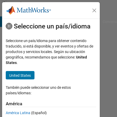
Saltar al contenido
Community
Profile
B Answers
File Exchange
Cody
AI Chat Playground
Convers
Seleccione un país/idioma
Seleccione un país/idioma para obtener contenido
Troy
traducido, si está disponible, y ver eventos y ofertas de
productos y servicios locales. Según su ubicación
McClure
geográfica, recomendamos que seleccione:
United
States
.
Last
seen:
casi
United States
3
años
También puede seleccionar uno de estos
hace
países/idiomas:
|
Con
América
actividad
América Latina
(Español)
desde