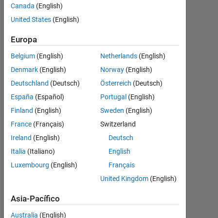
2020
Canada
(English)
United States
(English)
Followers:
0
Europa
Following:
Belgium
(English)
Netherlands
(English)
0
Denmark
(English)
Norway
(English)
Deutschland
(Deutsch)
Österreich
(Deutsch)
Follow
España
(Español)
Portugal
(English)
Finland
(English)
Sweden
(English)
France
(Français)
Switzerland
Panel de control
Ireland
(English)
Deutsch
Italia
(Italiano)
English
Estadística
Luxembourg
(English)
Français
MATLAB Answers
United Kingdom
(English)
Asia-Pacífico
-2
-1
4
3
Australia
(English)