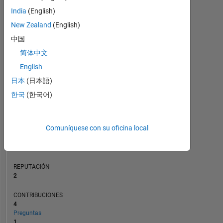
CONTRIBUCIONES
2
India
(English)
L
New Zealand
(English)
1
中国
简体中文
0
English
01/21
09/21
05/22
01/23
09/23
05/24
01/25
09/25
05/26
02/21
11/21
08/22
05/23
02/24
11/24
08/25
05/20
04/21
03/22
02/23
L
01/24
12/24
11/25
日本
(日本語)
CRONOLOGÍA
한국
(한국어)
CLASIFICACIÓN
Comuníquese con su oficina local
17.103
of
302.031
REPUTACIÓN
2
CONTRIBUCIONES
4
Preguntas
1