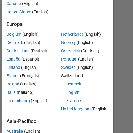
Canada
(English)
United States
(English)
Follow
Europa
Mensaje
MATLAB
Belgium
(English)
Netherlands
(English)
enthusiast
Denmark
(English)
Norway
(English)
Deutschland
(Deutsch)
Österreich
(Deutsch)
Programming
España
(Español)
Portugal
(English)
Languages:
Finland
(English)
Sweden
(English)
MATLAB
Spoken
France
(Français)
Switzerland
Languages:
Ireland
(English)
Deutsch
English
Italia
(Italiano)
English
Pronouns:
No
Luxembourg
(English)
Français
pronouns
United Kingdom
(English)
-
Use
Asia-Pacífico
my
name
Australia
(English)