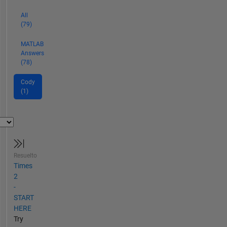
All
(79)
MATLAB
Answers
(78)
Cody
(1)
Resuelto
Times
2
-
START
HERE
Try