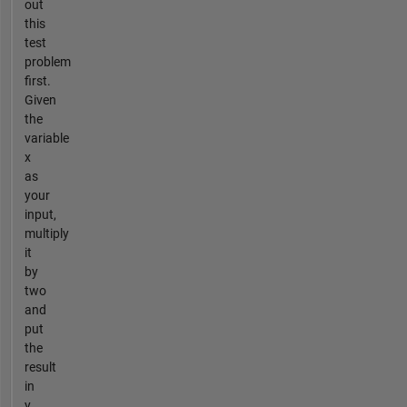
out
this
test
problem
first.
Given
the
variable
x
as
your
input,
multiply
it
by
two
and
put
the
result
in
y.