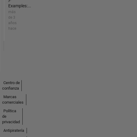
Examples:...
más
de 3
años
hace
Centro de
confianza
Marcas
comerciales
Política
de
privacidad
Antipiratería