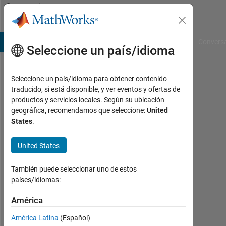
Saltar al contenido
Community
Profile
B Answers
File Exchange
Cody
AI Chat Playground
Convers
Seleccione un país/idioma
Seleccione un país/idioma para obtener contenido
Vilém
traducido, si está disponible, y ver eventos y ofertas de
productos y servicios locales. Según su ubicación
Frynta
geográfica, recomendamos que seleccione:
United
States
.
Con
actividad
desde
United States
2022
También puede seleccionar uno de estos
Followers:
países/idiomas:
0
América
Following:
América Latina
(Español)
0