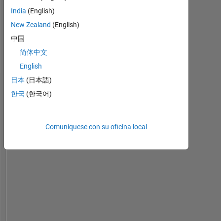
only
India
(English)
Professional
New Zealand
(English)
Interests:
Biomedical
中国
Engineering,
简体中文
Medical
English
Devices
日本
(日本語)
Panel de control
한국
(한국어)
Estadística
Comuníquese con su oficina local
MATLAB Answers
Cody
All
18
-4
-2
16
14
12
CONTRIBUCIONES
10
10
8
6
4