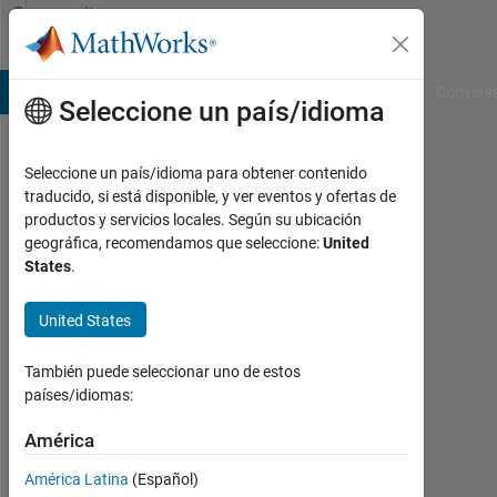
Saltar al contenido
Community
Profile
B Answers
File Exchange
Cody
AI Chat Playground
Convers
Seleccione un país/idioma
Seleccione un país/idioma para obtener contenido
Manish
traducido, si está disponible, y ver eventos y ofertas de
productos y servicios locales. Según su ubicación
Vutkoori
geográfica, recomendamos que seleccione:
United
States
.
Last
seen:
casi
United States
4
años
También puede seleccionar uno de estos
hace
países/idiomas:
Followers:
América
0
América Latina
(Español)