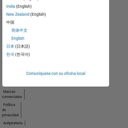
India
(English)
New Zealand
(English)
Sin
中国
actividad
简体中文
English
日本
(日本語)
한국
(한국어)
Comuníquese con su oficina local
Centro de
confianza
Marcas
comerciales
Política
de
privacidad
Antipiratería