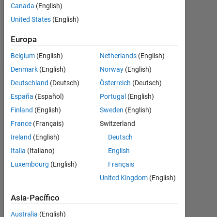
Following:
Canada
(English)
0
United States
(English)
Europa
Follow
Belgium
(English)
Netherlands
(English)
Denmark
(English)
Norway
(English)
Panel de control
Deutschland
(Deutsch)
Österreich
(Deutsch)
España
(Español)
Portugal
(English)
Feeds
Finland
(English)
Sweden
(English)
France
(Français)
Switzerland
Ireland
(English)
Deutsch
Italia
(Italiano)
English
Luxembourg
(English)
Français
United Kingdom
(English)
Asia-Pacífico
Australia
(English)