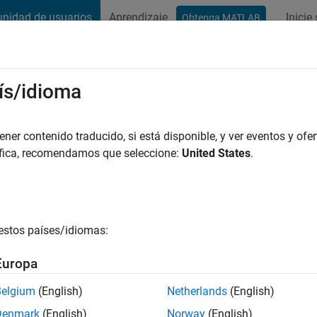
nidad de usuarios
Aprendizaje
Inicie
Obtenga MATLAB
t Playground
Conversaciones
Competiciones
Blogs
Publicac
ís/idioma
urugavel
 hace
|
Con actividad desde 2021
er contenido traducido, si está disponible, y ver eventos y ofer
ng:
0
áfica, recomendamos que seleccione:
United States
.
estos países/idiomas:
es
Europa
Belgium
(English)
Netherlands
(English)
CLASIFICACIÓ
Denmark
(English)
Norway
(English)