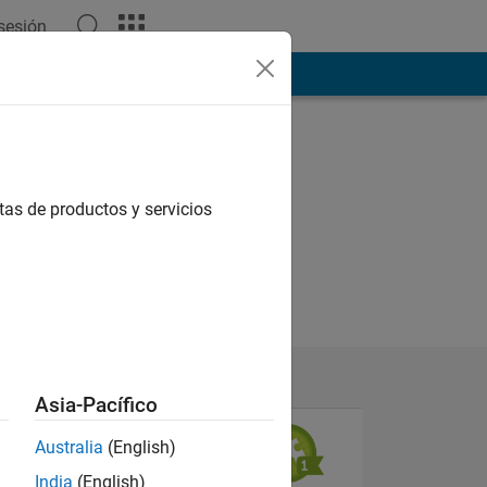
 sesión
ión
Más
tas de productos y servicios
Asia-Pacífico
Australia
(English)
N
India
(English)