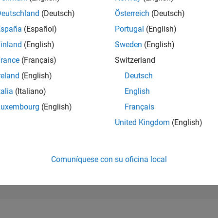
2.139
of 302.025
Deutschland
(Deutsch)
Österreich
(Deutsch)
España
(Español)
Portugal
(English)
REPUTACIÓN
30
inland
(English)
Sweden
(English)
rance
(Français)
Switzerland
CONTRIBUCIO
0
Preguntas
reland
(English)
Deutsch
10
Respuestas
talia
(Italiano)
English
ACEPTACIÓN 
Luxembourg
(English)
Français
RESPUESTAS
0.00%
3
11/23
L
04/24
09/24
02/25
07/25
12/25
05/26
United Kingdom
(English)
CRONOLOGÍA
VOTOS RECIBI
3
Comuníquese con su oficina local