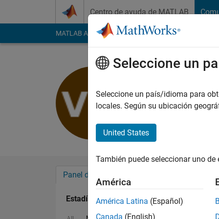
Saltar al contenido
Centro de ayuda de MATLAB
Comu
MATLAB Answers
File Exchange
Cody
AI Cha
Seleccione un pa
Vignesh M
Last seen: 11 meses
Seleccione un país/idioma para obten
Followers:
0
Followi
locales. Según su ubicación geogr
Follow
United States
También puede seleccionar uno de 
Panel de control
Insignias
Aprobacion
América
Estadística
América Latina
(Español)
Canada
(English)
MATLAB Answers
Cody
All