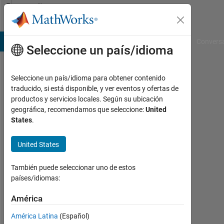
Saltar al contenido
Community
Profile
B Answers
File Exchange
Cody
AI Chat Playground
Convers
Seleccione un país/idioma
Seleccione un país/idioma para obtener contenido
Mason
traducido, si está disponible, y ver eventos y ofertas de
productos y servicios locales. Según su ubicación
Freed
geográfica, recomendamos que seleccione:
United
States
.
GMO
LLC
United States
Con
actividad
También puede seleccionar uno de estos
desde
países/idiomas:
2017
América
Followers:
América Latina
(Español)
0