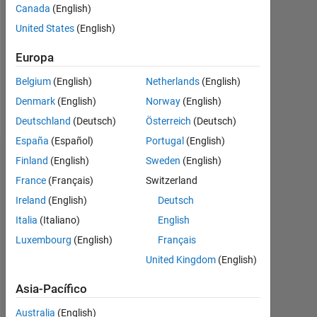
Canada
(English)
Following:
United States
(English)
0
Europa
Follow
Belgium
(English)
Netherlands
(English)
Denmark
(English)
Norway
(English)
Mensaje
Deutschland
(Deutsch)
Österreich
(Deutsch)
España
(Español)
Portugal
(English)
Finland
(English)
Sweden
(English)
Aprobaciones
France
(Français)
Switzerland
Please
Ireland
(English)
Deutsch
login
Italia
(Italiano)
English
to
endorse
Luxembourg
(English)
Français
this
United Kingdom
(English)
person
in
Asia-Pacífico
a
Australia
(English)
skill