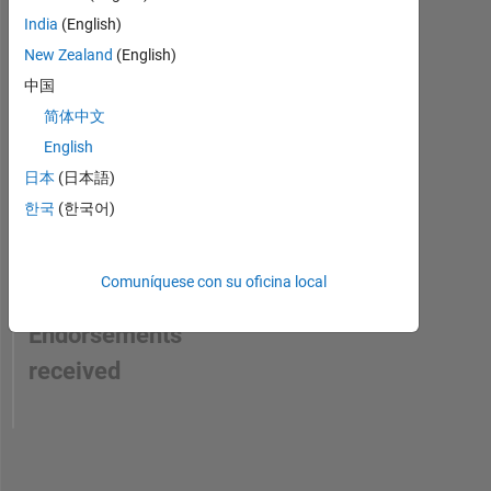
India
(English)
New Zealand
(English)
中国
简体中文
English
日本
(日本語)
한국
(한국어)
Comuníquese con su oficina local
No
Endorsements
received