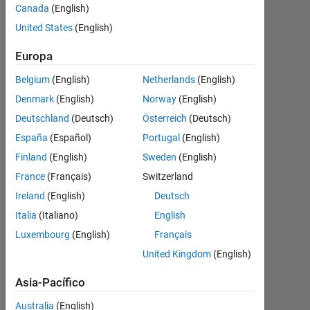
Canada
(English)
United States
(English)
Follow
Europa
Programming
Belgium
(English)
Netherlands
(English)
Languages:
Denmark
(English)
Norway
(English)
Python,
Deutschland
(Deutsch)
Österreich
(Deutsch)
C++,
MATLAB
España
(Español)
Portugal
(English)
Spoken
Finland
(English)
Sweden
(English)
Languages:
France
(Français)
Switzerland
English
Pronouns:
Ireland
(English)
Deutsch
He/him
Italia
(Italiano)
English
Luxembourg
(English)
Français
Panel de control
United Kingdom
(English)
Feeds
Asia-Pacífico
Australia
(English)