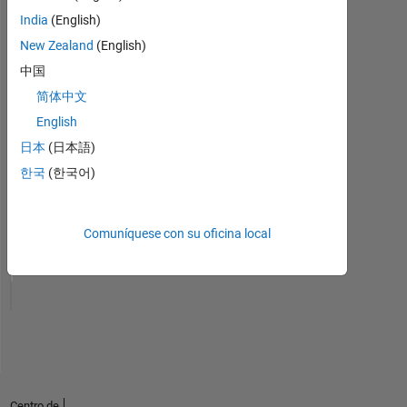
India
(English)
New Zealand
(English)
中国
简体中文
English
日本
(日本語)
한국
(한국어)
Sin
Comuníquese con su oficina local
actividad
Centro de