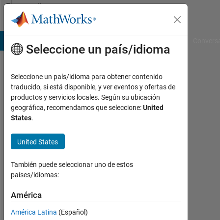
Saltar al contenido
Community
Profile
B Answers
File Exchange
Cody
AI Chat Playground
Convers
Seleccione un país/idioma
Seleccione un país/idioma para obtener contenido
Leo
traducido, si está disponible, y ver eventos y ofertas de
productos y servicios locales. Según su ubicación
Last
geográfica, recomendamos que seleccione:
United
seen:
States
.
más
de 1
United States
año
hace
También puede seleccionar uno de estos
Followers:
países/idiomas:
0
América
Following:
América Latina
(Español)
3