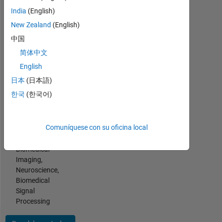
Programming
India
(English)
Languages:
MATLAB,
New Zealand
(English)
Python,
中国
Arduino
简体中文
Spoken
Languages:
English
English,
日本
(日本語)
Spanish,
한국
(한국어)
Japanese
Professional
Interests:
Comuníquese con su oficina local
Signal
Processing,
Biomedical
Imaging,
Neuroscience,
Biomedical
Signal
Processing