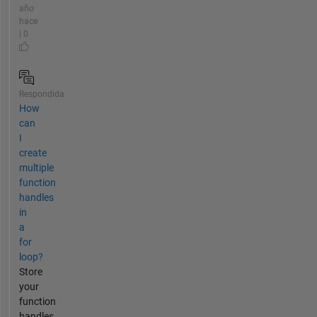
año
hace
| 0
Respondida
How
can
I
create
multiple
function
handles
in
a
for
loop?
Store
your
function
handles