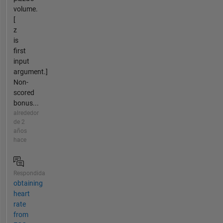
volume.
[
z
is
first
input
argument.]
Non-
scored
bonus...
alrededor
de 2
años
hace
Respondida
obtaining
heart
rate
from