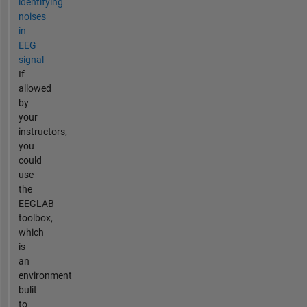
identifying
noises
in
EEG
signal
If
allowed
by
your
instructors,
you
could
use
the
EEGLAB
toolbox,
which
is
an
environment
bulit
to