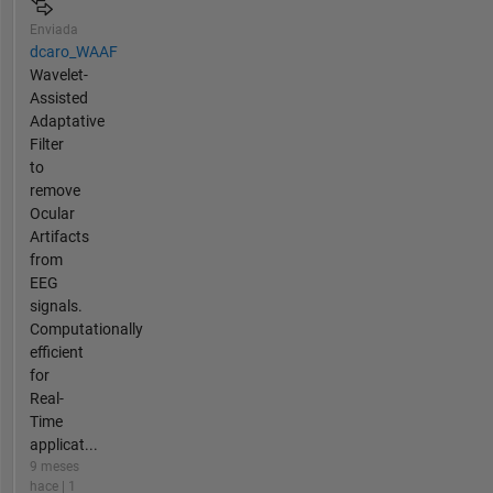
Enviada
dcaro_WAAF
Wavelet-
Assisted
Adaptative
Filter
to
remove
Ocular
Artifacts
from
EEG
signals.
Computationally
efficient
for
Real-
Time
applicat...
9 meses
hace | 1