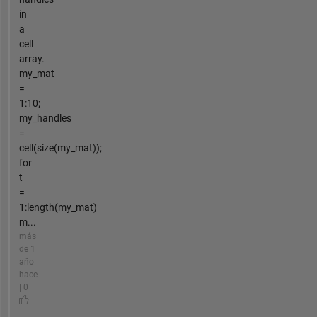
in
a
cell
array.
my_mat
=
1:10;
my_handles
=
cell(size(my_mat));
for
t
=
1:length(my_mat)
m...
más
de 1
año
hace
| 0