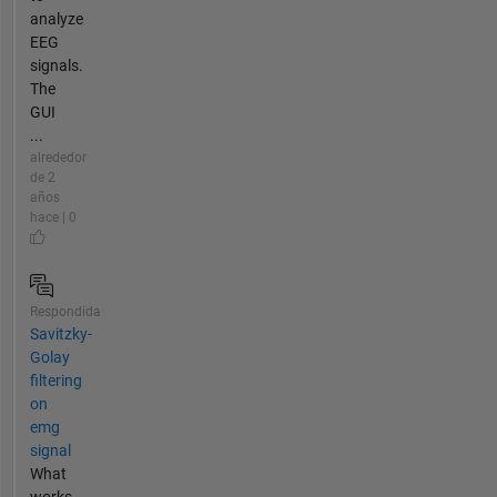
analyze
EEG
signals.
The
GUI
...
alrededor
de 2
años
hace | 0
Respondida
Savitzky-
Golay
filtering
on
emg
signal
What
works