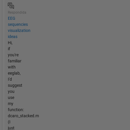
Respondida
EEG
sequencies
visualization
ideas
Hi,
if
you're
familiar
with
eeglab,
I'd
suggest
you
use
my
function:
dcaro_stacked.m
(I
just