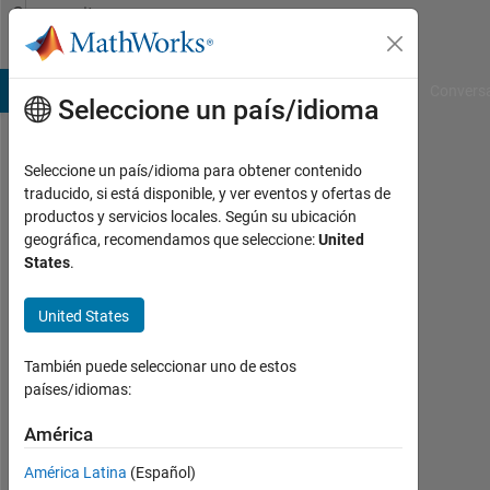
Saltar al contenido
Community
Profile
B Answers
File Exchange
Cody
AI Chat Playground
Convers
Seleccione un país/idioma
Seleccione un país/idioma para obtener contenido
Diego
traducido, si está disponible, y ver eventos y ofertas de
productos y servicios locales. Según su ubicación
Caro
geográfica, recomendamos que seleccione:
United
States
.
López
Last
United States
seen:
4
También puede seleccionar uno de estos
días
países/idiomas:
hace
|
América
Con
actividad
América Latina
(Español)