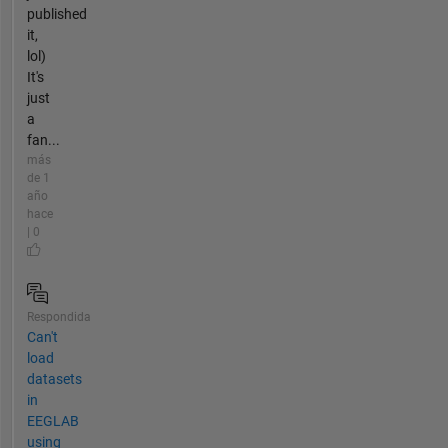
published
it,
lol)
It's
just
a
fan...
más
de 1
año
hace
| 0
Respondida
Can't
load
datasets
in
EEGLAB
using