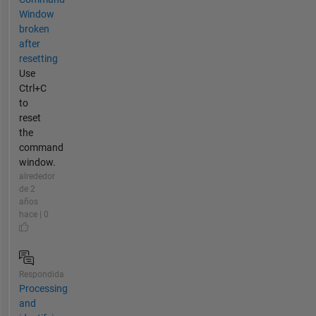
Window
broken
after
resetting
Use
Ctrl+C
to
reset
the
command
window.
alrededor
de 2
años
hace | 0
Respondida
Processing
and