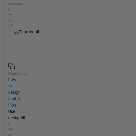
descarga
|
0.0
/ 5
Respondida
how
to
design
digital
filter
Use
designfilt.
más
de 1
año