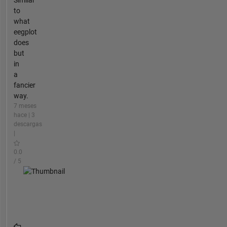
to
what
eegplot
does
but
in
a
fancier
way.
7 meses
hace | 3
descargas
|
0.0
/ 5