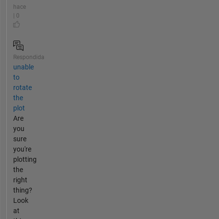
hace
| 0
Respondida
unable
to
rotate
the
plot
Are
you
sure
you're
plotting
the
right
thing?
Look
at