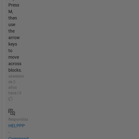
Press
M,
then
use
the
arrow
keys
to
move
across
blocks.
alrededor
de 2
años
hace | 0
Respondida
HELPPP
-
Command