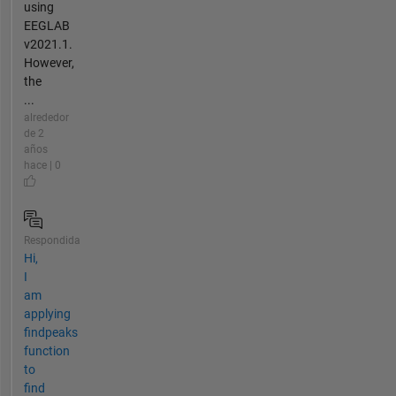
using
EEGLAB
v2021.1.
However,
the
...
alrededor
de 2
años
hace | 0
Respondida
Hi,
I
am
applying
findpeaks
function
to
find