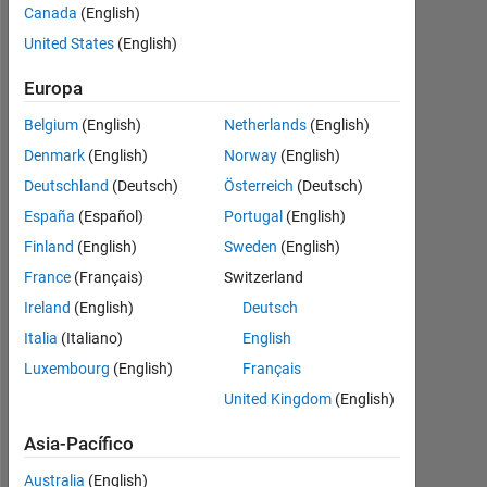
desde
Canada
(English)
2024
United States
(English)
Followers:
Europa
0
Belgium
(English)
Netherlands
(English)
Following:
Denmark
(English)
Norway
(English)
1
Deutschland
(Deutsch)
Österreich
(Deutsch)
España
(Español)
Portugal
(English)
Follow
Finland
(English)
Sweden
(English)
Mensaje
France
(Français)
Switzerland
IMD
Ireland
(English)
Deutsch
2021
Italia
(Italiano)
English
Luxembourg
(English)
Français
United Kingdom
(English)
Asia-Pacífico
Australia
(English)