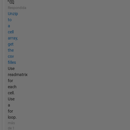
Respondida
Unzip
to
a
cell
array,
get
the
csv
filles
Use
readmatrix
for
each
cell.
Use
a
for
loop.
más
de 1