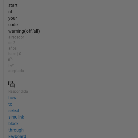
start
of
your
code:
warning('off','all')
alrededor
de 2
años
hace | 0
|
aceptada
Respondida
how
to
select
simulink
block
through
keyboard