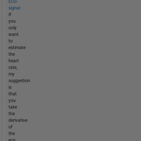
ECG
signal
If
you
only
want
to
estimate
the
heart
rate,
my
suggestion
is
that
you
take
the
derivative
of
the
ecg