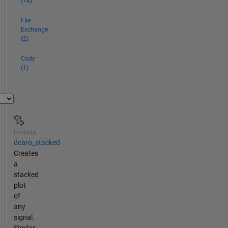
(14)
File
Exchange
(2)
Cody
(1)
Enviada
dcaro_stacked
Creates
a
stacked
plot
of
any
signal.
Similar