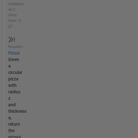
alrededor
de 2
años
hace | 0
Resuelto
Pizza!
Given
a
circular
pizza
with
radius
z
and
thickness
a,
return
the
pizza's