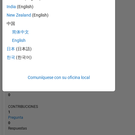
CONTRIBUCIONES
L
1
India
(English)
New Zealand
(English)
中国
0
简体中文
08/24
11/24
02/25
08/25
11/25
02/26
08/26
05/24
09/24
01/25
05/25
L
09/25
01/26
05/26
English
CRONOLOGÍA
日本
(日本語)
한국
(한국어)
CLASIFICACIÓN
199.221
of
Comuníquese con su oficina local
302.038
REPUTACIÓN
0
CONTRIBUCIONES
1
Pregunta
0
Respuestas