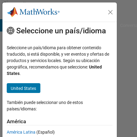
Saltar al contenido
Community
Profile
B Answers
File Exchange
Cody
AI Chat Playground
Convers
Seleccione un país/idioma
Seleccione un país/idioma para obtener contenido
Charly
traducido, si está disponible, y ver eventos y ofertas de
productos y servicios locales. Según su ubicación
Last
geográfica, recomendamos que seleccione:
United
seen:
States
.
alrededor
de 2
United States
años
hace
|
También puede seleccionar uno de estos
Con
países/idiomas:
actividad
desde
América
2024
América Latina
(Español)