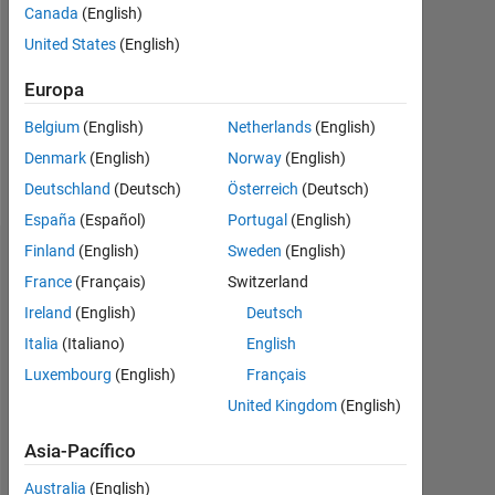
Followers:
Canada
(English)
0
United States
(English)
Following:
Europa
0
Belgium
(English)
Netherlands
(English)
Denmark
(English)
Norway
(English)
Follow
Deutschland
(Deutsch)
Österreich
(Deutsch)
España
(Español)
Portugal
(English)
Finland
(English)
Sweden
(English)
Panel de control
France
(Français)
Switzerland
Ireland
(English)
Deutsch
Estadística
Italia
(Italiano)
English
MATLAB Answers
Luxembourg
(English)
Français
United Kingdom
(English)
-2
-1
3
2
Asia-Pacífico
Australia
(English)