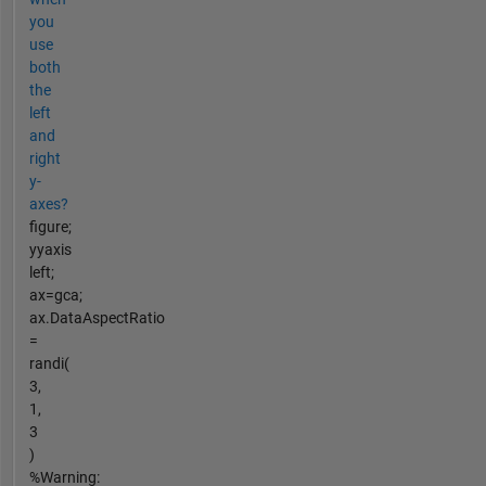
you
use
both
the
left
and
right
y-
axes?
figure;
yyaxis
left;
ax=gca;
ax.DataAspectRatio
=
randi(
3,
1,
3
)
%Warning: