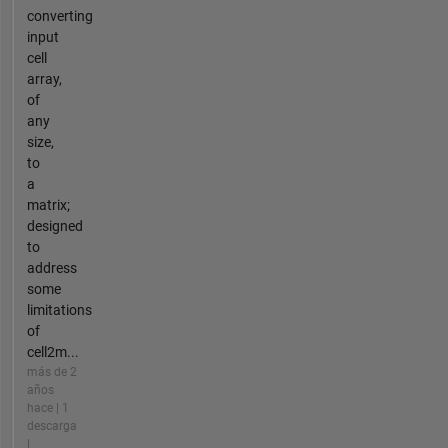
converting
input
cell
array,
of
any
size,
to
a
matrix;
designed
to
address
some
limitations
of
cell2m...
más de 2
años
hace | 1
descarga
|