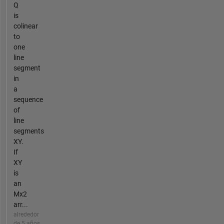
Q
is
colinear
to
one
line
segment
in
a
sequence
of
line
segments
XY.
If
XY
is
an
Mx2
arr...
alrededor
de 5 años