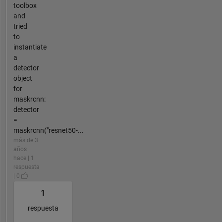
toolbox
and
tried
to
instantiate
a
detector
object
for
maskrcnn:
detector
=
maskrcnn("resnet50-...
más de 3
años
hace | 1
respuesta
| 0
1
respuesta