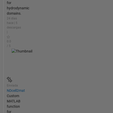
for
hydrodynamic
domains.
24 días
hace | 5
descargas
|
0.0
/ 5
Enviada
NDcell2mat
Custom
MATLAB
function
for