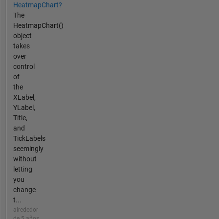
HeatmapChart?
The
HeatmapChart()
object
takes
over
control
of
the
XLabel,
YLabel,
Title,
and
TickLabels
seemingly
without
letting
you
change
t...
alrededor
de 5 años