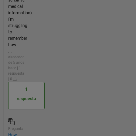
medical
information).
I'm
struggling
to
remember
how
...
alrededor
de 5 años
hace | 1
respuesta
| 0
1
respuesta
Pregunta
How