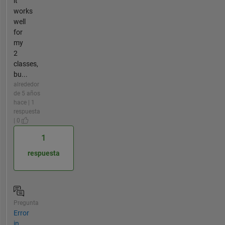
it
works
well
for
my
2
classes,
bu...
alrededor
de 5 años
hace | 1
respuesta
| 0
1
respuesta
Pregunta
Error
in