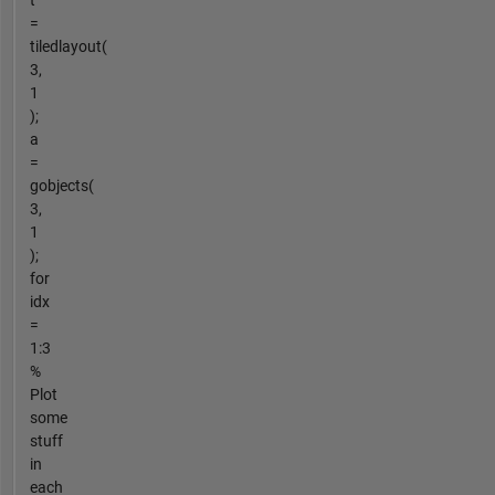
=
tiledlayout(
3,
1
);
a
=
gobjects(
3,
1
);
for
idx
=
1:3
%
Plot
some
stuff
in
each