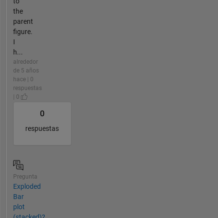
to
the
parent
figure.
I
h...
alrededor
de 5 años
hace | 0
respuestas
| 0
0
respuestas
Pregunta
Exploded
Bar
plot
(stacked)?