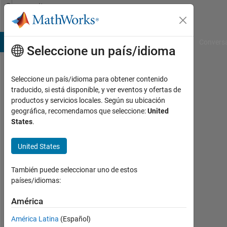
Saltar al contenido
Community
Profile
B Answers
File Exchange
Cody
AI Chat Playground
Convers
Seleccione un país/idioma
Seleccione un país/idioma para obtener contenido
Dominik
traducido, si está disponible, y ver eventos y ofertas de
productos y servicios locales. Según su ubicación
Mattioli
geográfica, recomendamos que seleccione:
United
States
.
Last
seen:
24
United States
días
hace
También puede seleccionar uno de estos
|
países/idiomas:
Con
actividad
América
desde
América Latina
(Español)
2013