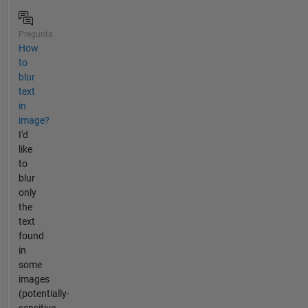
Pregunta
How
to
blur
text
in
image?
I'd
like
to
blur
only
the
text
found
in
some
images
(potentially-
sensitive