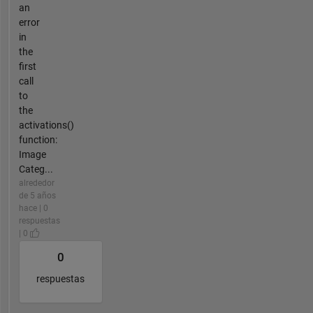
an
error
in
the
first
call
to
the
activations()
function:
Image
Categ...
alrededor
de 5 años
hace | 0
respuestas
| 0
0
respuestas