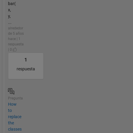
bar(
x,
y,
...
alrededor
de 5 años
hace | 1
respuesta
| 0
1
respuesta
Pregunta
How
to
replace
the
classes