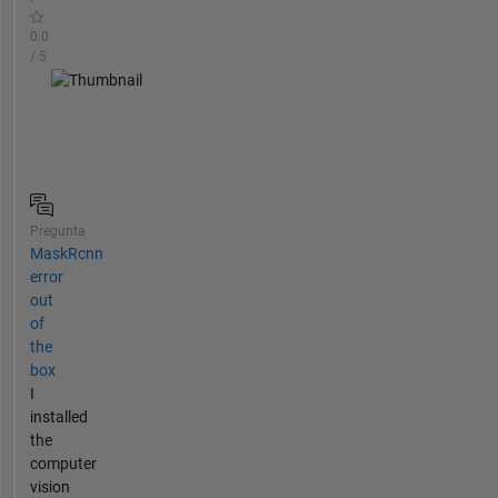
0.0
/ 5
Pregunta
MaskRcnn
error
out
of
the
box
I
installed
the
computer
vision