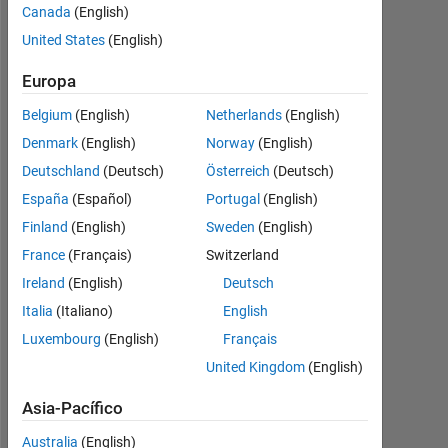
Canada
(English)
Followers:
United States
(English)
0
Europa
Following:
0
Belgium
(English)
Netherlands
(English)
Denmark
(English)
Norway
(English)
Follow
Deutschland
(Deutsch)
Österreich
(Deutsch)
España
(Español)
Portugal
(English)
Mensaje
Finland
(English)
Sweden
(English)
MATLAB
user
France
(Français)
Switzerland
since
Ireland
(English)
Deutsch
2014.
Italia
(Italiano)
English
Actively
Mostrar
looking
Luxembourg
(English)
Français
más
for
United Kingdom
(English)
Programming
neew
Languages:
research
Asia-Pacífico
Python,
roles
MATLAB
as
Australia
(English)