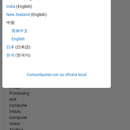
Spoken
of
India
(English)
Languages:
Sept.
English
New Zealand
(English)
2023.
Professional
-
中国
Interests:
M.S.
简体中文
Graph
at
and
English
Ohio
Network
State,
日本
(日本語)
Algorithms,
focused
한국
(한국어)
Statistics
on
and
Mesh
Machine
Generation
Comuníquese con su oficina local
Learning
in
Toolbox,
MATLAB.
Image
-
Processing
PhD
and
at
Computer
UIowa,
Vision,
focused
Computer
on
Vision
computer
Toolbox