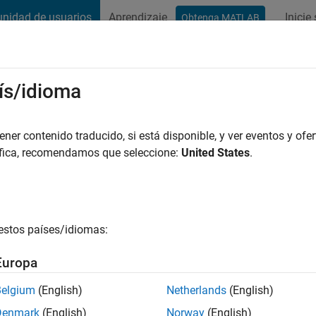
nidad de usuarios
Aprendizaje
Inicie
Obtenga MATLAB
t Playground
Conversaciones
Competiciones
Blogs
Publicac
ís/idioma
urch University
er contenido traducido, si está disponible, y ver eventos y ofer
áfica, recomendamos que seleccione:
United States
.
ng:
0
e
estos países/idiomas:
Europa
es
Belgium
(English)
Netherlands
(English)
Denmark
(English)
Norway
(English)