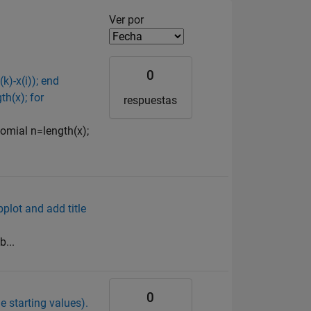
Filter2
Ver por
0
k)-x(i)); end
h(x); for
respuestas
nomial n=length(x);
ubplot and add title
b...
0
e starting values).