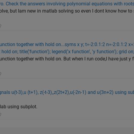
ro. Check the answers involving polynomial equations with roots
olve, but Iam new in matlab solving so even I dont know how to s
function together with hold on...syms x y; t=-2:0.1:2 n=-2:0.1:2 x=
); hold on; title('function'); legend('x function', 'y function'); grid on
 function together with hold on. But when I run code,I have just y
ignals u(t-3),u (t+1), z(-t-3),,z(2t+2),u(-2n-1) and u(3n+2) using s
tlab using subplot.