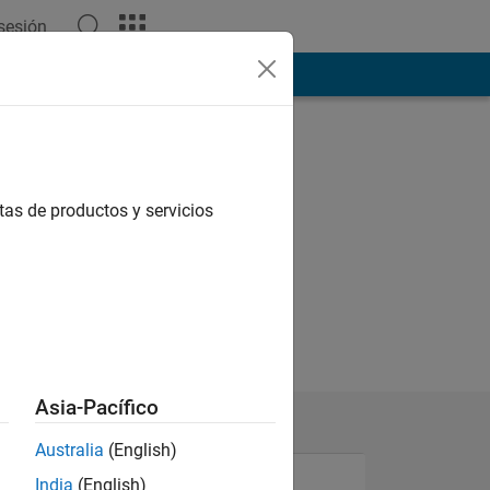
 sesión
ión
Más
tas de productos y servicios
Asia-Pacífico
Australia
(English)
India
(English)