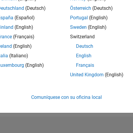
CLASIFICACIÓ
Deutschland
(Deutsch)
Österreich
(Deutsch)
67.316
España
(Español)
Portugal
(English)
of 302.028
inland
(English)
Sweden
(English)
REPUTACIÓN
0
rance
(Français)
Switzerland
reland
(English)
Deutsch
CONTRIBUCIO
4
Preguntas
talia
(Italiano)
English
1
Respuesta
Luxembourg
(English)
Français
ACEPTACIÓN 
United Kingdom
(English)
RESPUESTAS
0.0%
04/19
L
04/20
04/21
04/22
04/23
04/24
04/25
04/26
CRONOLOGÍA
VOTOS RECIBI
Comuníquese con su oficina local
0