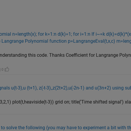
ial n=length(x); for k=1:n d(k)=1; for i=1:n If i~=k d(k)=d(k)*(x(
e Langrange Polynomial function p=LangrangeEval(t,x,c) m=lengt
 understanding this code. Thanks Coefficient for Langrange Poly
| 0
ignals u(t-3),u (t+1), z(-t-3),,z(2t+2),u(-2n-1) and u(3n+2) using s
(3,2,1) plot(t,heaviside(t-3)) grid on; title('Time shifted signal') xla
to solve the following (you may have to experiment a bit with th