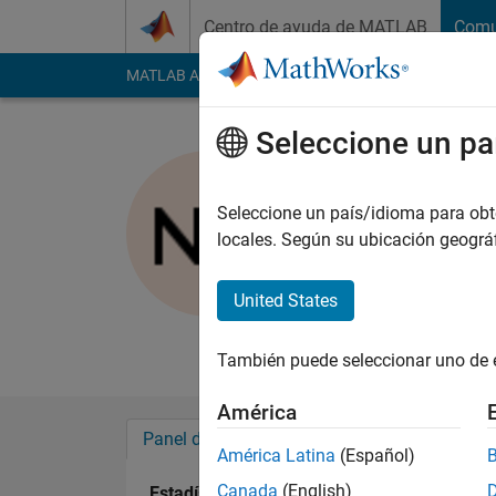
Saltar al contenido
Centro de ayuda de MATLAB
Comu
MATLAB Answers
File Exchange
Cody
AI Cha
Seleccione un pa
nickey
International B
Seleccione un país/idioma para obten
locales. Según su ubicación geogr
Con actividad desde 2013
Followers:
0
Followi
United States
Follow
Mensaj
También puede seleccionar uno de 
América
Panel de control
Insignias
Aprobacion
América Latina
(Español)
Canada
(English)
Estadística