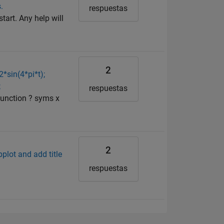
.
respuestas
tart. Any help will
2
2*sin(4*pi*t);
;
respuestas
 function ? syms x
2
ubplot and add title
respuestas