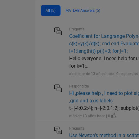
All (5)
MATLAB Answers (5)
Pregunta
Coefficient for Langrange Polynom
c(k)=y(k)/d(k); end end Evaluat
i=1:length(t) p(i)=0; for j=1:
Hello everyone. I need help for
for k=1:...
alrededor de 13 años hace | 0 respuestas 
Respondida
Hi ,please help , I need to plot s
,grid and axis labels
t=[-4:0.2:4]; n=[-2:0.1:2]; subplot
más de 13 años hace | 0
Pregunta
Use Newton’s method in a script 