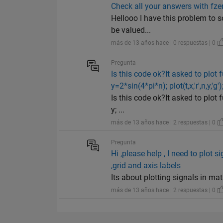
Check all your answers with fze
Hellooo I have this problem to s
be valued...
más de 13 años hace | 0 respuestas | 0
Pregunta
Is this code ok?It asked to plot 
y=2*sin(4*pi*n); plot(t,x,'r',n,y,'g'
Is this code ok?It asked to plot
y; ...
más de 13 años hace | 2 respuestas | 0
Pregunta
Hi ,please help , I need to plot s
,grid and axis labels
Its about plotting signals in ma
más de 13 años hace | 2 respuestas | 0