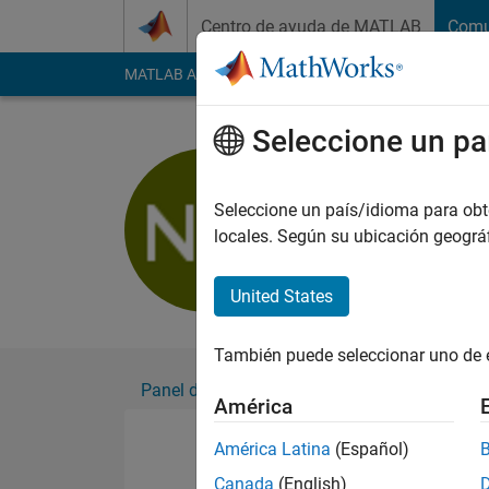
Saltar al contenido
Centro de ayuda de MATLAB
Comu
MATLAB Answers
File Exchange
Cody
AI Cha
Seleccione un pa
NAVEEN 
Con actividad desde 2017
Seleccione un país/idioma para obten
Followers:
0
Followi
locales. Según su ubicación geogr
Follow
United States
También puede seleccionar uno de 
Panel de control
Insignias
Aprobacion
América
América Latina
(Español)
Canada
(English)