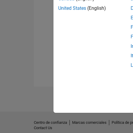
United States
(English)
F
F
I
I
Centro de confianza
Marcas comerciales
Política de p
Contact Us