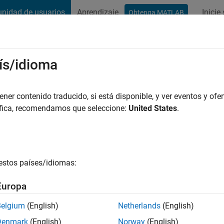
nidad de usuarios
Aprendizaje
Inicie
Obtenga MATLAB
t Playground
Conversaciones
Competiciones
Blogs
Publicac
ís/idioma
MANGAL
er contenido traducido, si está disponible, y ver eventos y ofer
ng:
0
áfica, recomendamos que seleccione:
United States
.
estos países/idiomas:
es
Europa
Please
login
to endorse this person in a skill
Belgium
(English)
Netherlands
(English)
Denmark
(English)
Norway
(English)