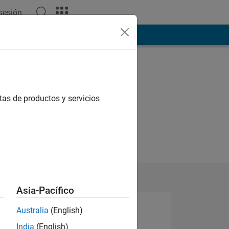
 sesión
ión
Más
tas de productos y servicios
Asia-Pacífico
Australia
(English)
India
(English)