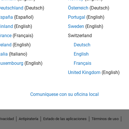
Deutschland
(Deutsch)
Österreich
(Deutsch)
España
(Español)
Portugal
(English)
inland
(English)
Sweden
(English)
rance
(Français)
Switzerland
reland
(English)
Deutsch
talia
(Italiano)
English
Luxembourg
(English)
Français
No Endorsements received
United Kingdom
(English)
Comuníquese con su oficina local
rivacidad
Antipiratería
Estado de las aplicaciones
Términos de uso