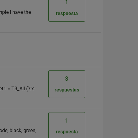
1
mple I have the
respuesta
3
et1 = T3_All (%x-
respuestas
1
ode, black, green,
respuesta