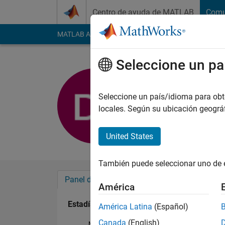
Saltar al contenido
Centro de ayuda de MATLAB
Comu
MATLAB Answers
File Exchange
Cody
AI Cha
Seleccione un pa
D.J
Con actividad desde 2018
Seleccione un país/idioma para obten
Followers:
0
Followi
locales. Según su ubicación geogr
Follow
United States
También puede seleccionar uno de 
Panel de control
Insignias
Aprobacion
América
Estadística
América Latina
(Español)
Canada
(English)
MATLAB Answers