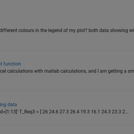
 different colours in the legend of my plot? both data showing w
st function
excel calculations with matlab calculations, and I am getting a sm
ing data
: d=[1:13]' T_Req3 = [ 26 24.6 27.3 26.4 19.3 16.1 24.3 23.3 2...