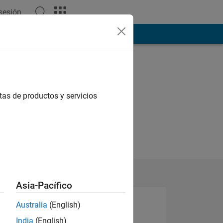
 sesión
ión
Más
tas de productos y servicios
Asia-Pacífico
Australia
(English)
N
India
(English)