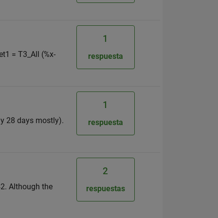
1
et1 = T3_All (%x-
respuesta
1
ly 28 days mostly).
respuesta
2
42. Although the
respuestas