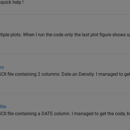
quick help !
ltiple plots. When I run the code only the last plot figure shows 
ns
ASCII file containing 2 columns: Date an Density. I managed to ge
file
SCII file containing a DATE column. I managed to get the code, but