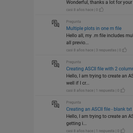
Wonderful, thanks a lot for your 
casi 8 años hace | 0
Pregunta
Multiple plots in one m file
Hello all, my .m file includes mu
all previo...
casi 8 años hace | 3 respuestas | 0
Pregunta
Creating ASCII file with 2 colum
Hello, I am trying to create an 
well if I cr...
casi 8 años hace | 1 respuesta | 0
Pregunta
Creating an ASCII file - blank txt 
Hello, I am trying to create an A
getting i...
casi 8 años hace | 1 respuesta | 0