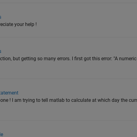
s
eciate your help !
s
unction, but getting so many errors. I first got this error: "A numeri
tatement
s one ! I am trying to tell matlab to calculate at which day the cum
de