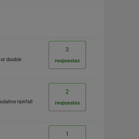
3
c or double
respuestas
2
ulative rainfall
respuestas
1