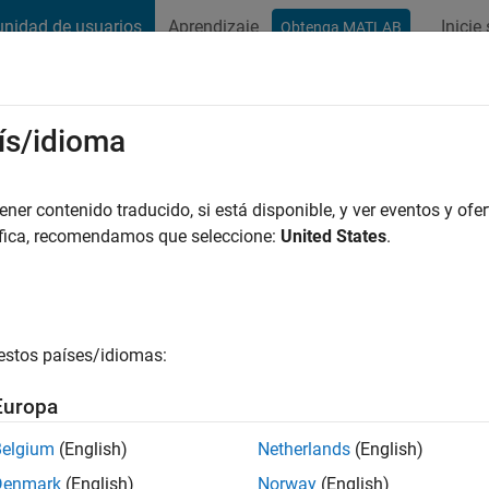
nidad de usuarios
Aprendizaje
Inicie
Obtenga MATLAB
t Playground
Conversaciones
Competiciones
Blogs
Publicac
ís/idioma
er contenido traducido, si está disponible, y ver eventos y ofer
ng:
0
áfica, recomendamos que seleccione:
United States
.
estos países/idiomas:
es
Europa
Belgium
(English)
Netherlands
(English)
CLASIFICACIÓ
Denmark
(English)
Norway
(English)