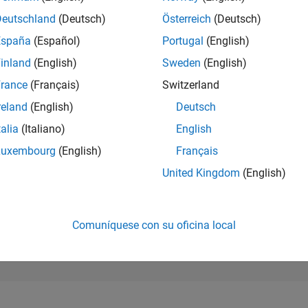
173.240
of 302.023
Deutschland
(Deutsch)
Österreich
(Deutsch)
España
(Español)
Portugal
(English)
REPUTACIÓN
0
inland
(English)
Sweden
(English)
rance
(Français)
Switzerland
CONTRIBUCIO
21
Preguntas
reland
(English)
Deutsch
6
Respuestas
talia
(Italiano)
English
ACEPTACIÓN 
Luxembourg
(English)
Français
RESPUESTAS
76.19%
02/22
09/22
L
04/23
11/23
06/24
01/25
08/25
03/26
United Kingdom
(English)
CRONOLOGÍA
VOTOS RECIBI
0
Comuníquese con su oficina local