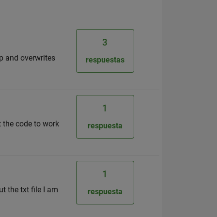
3
up and overwrites
respuestas
1
t the code to work
respuesta
1
 the txt file I am
respuesta