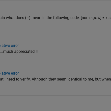
ain what does (~) mean in the following code: [num,~,raw] = xl
lative error
ot...much appreciated !!
lative error
that I need to verify. Although they seem identical to me, but when 