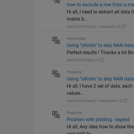
how to exclude a row from a ma
Hi all, I need to extract all dat
matrix b...
casi 8 años hace | 1 respuesta | 0
Respondida
Using "isfinite" to skip NAN data
Perfect results ! Thanks a lot Br
casi 8 años hace | 0
Pregunta
Using "isfinite" to skip NAN data
Hi all, I have 2 set of data, ea
values...
casi 8 años hace | 3 respuestas | 0
Pregunta
Problem with plotting - legend
Hi all, Any idea how to show the
and red? fo...