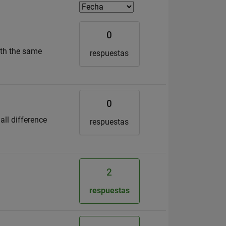
0
ith the same
respuestas
0
all difference
respuestas
2
respuestas