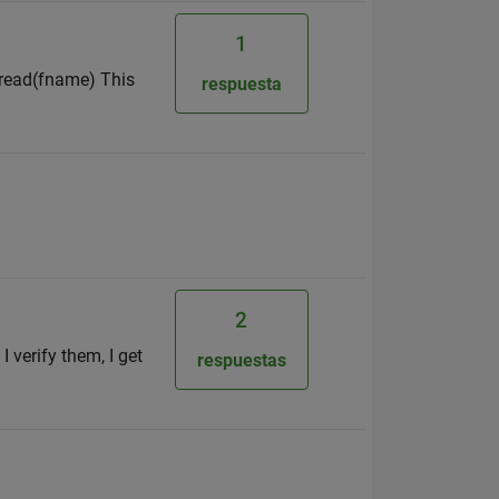
1
sread(fname) This
respuesta
2
I verify them, I get
respuestas