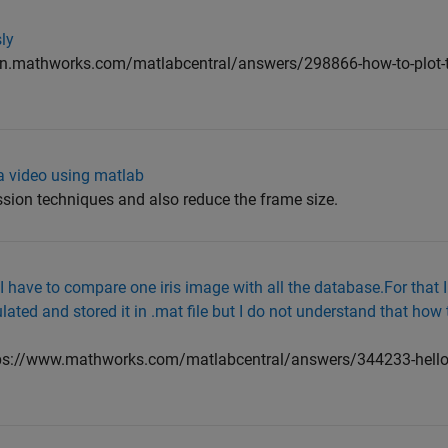
sly
/in.mathworks.com/matlabcentral/answers/298866-how-to-plot-t
a
 a video using matlab
sion techniques and also reduce the frame size.
 I have to compare one iris image with all the database.For that 
ated and stored it in .mat file but I do not understand that ho
tps://www.mathworks.com/matlabcentral/answers/344233-hello-