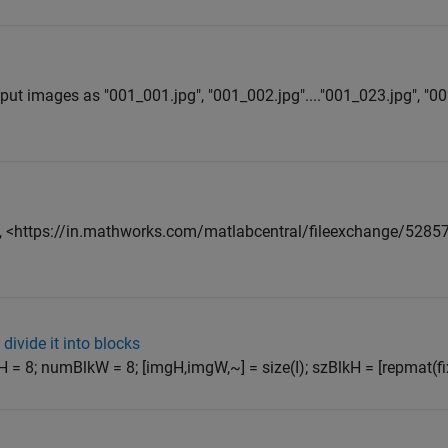
input images as "001_001.jpg", "001_002.jpg"...."001_023.jpg", "0
, <https://in.mathworks.com/matlabcentral/fileexchange/52857
divide it into blocks
H = 8; numBlkW = 8; [imgH,imgW,~] = size(I); szBlkH = [repmat(fi