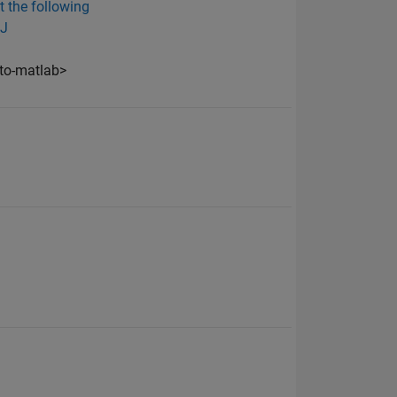
t the following
GJ
nto-matlab>