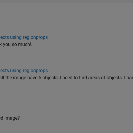
ects using regionprops
nk you so much!.
a
ects using regionprops
ll the image have 5 objects. I need to find areas of objects. I h
?
hed image?