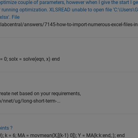
optimize couple of parameters, however when I give the start I ge
or running optimization. XLSREAD unable to open file 'C:\Users\
sx'. File
abcentral/answers/7145-how-to-import-numerous-excel-files-i
= 0; solx = solve(eqn, x) end
create net based on your requirements,
/nnet/ug/long-short-term-...
ints ?
0); k = 6; MA = movmean(X,[(k-1) 0]); Y = MA(k:k:end,:); end