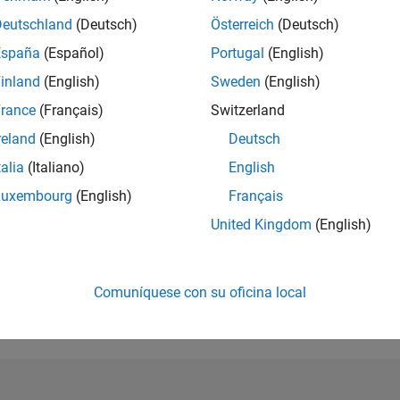
Deutschland
(Deutsch)
Österreich
(Deutsch)
CLASIFICACIÓ
483
España
(Español)
Portugal
(English)
of 302.028
inland
(English)
Sweden
(English)
REPUTACIÓN
rance
(Français)
Switzerland
165
reland
(English)
Deutsch
CONTRIBUCIO
talia
(Italiano)
English
5
Preguntas
92
Respuestas
Luxembourg
(English)
Français
ACEPTACIÓN 
United Kingdom
(English)
RESPUESTAS
80.0%
21
05/22
L
01/23
09/23
05/24
01/25
09/25
05/26
CRONOLOGÍA
Comuníquese con su oficina local
VOTOS RECIBI
34