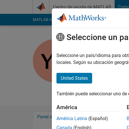
Saltar al contenido
Centro de ayuda de MATLAB
Comu
MATLAB Answers
File Exchange
Cody
AI Cha
Seleccione un pa
Yuvaraj V
Last seen: más de 2
Seleccione un país/idioma para obten
2018
locales. Según su ubicación geogr
Followers:
0
Followi
United States
Follow
Mensaj
My area of interests
También puede seleccionar uno de 
América
Panel de control
Insignias
Aprobacion
América Latina
(Español)
Canada
(English)