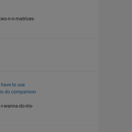
wo-n-n-matrices-
I have to use
w to do comparison
i-wanna-do-iris-