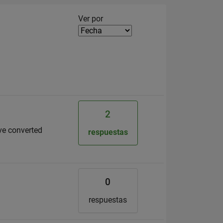
Filter2
Ver por
2
ave converted
respuestas
0
respuestas