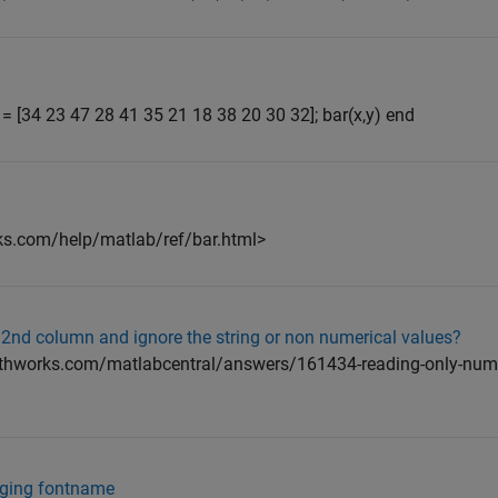
y = [34 23 47 28 41 35 21 18 38 20 30 32]; bar(x,y) end
rks.com/help/matlab/ref/bar.html>
 2nd column and ignore the string or non numerical values?
mathworks.com/matlabcentral/answers/161434-reading-only-numer
nging fontname