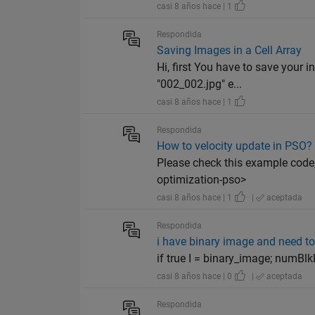
casi 8 años hace | 1
Respondida
Saving Images in a Cell Array
Hi, first You have to save your 
"002_002.jpg" e...
casi 8 años hace | 1
Respondida
How to velocity update in PSO?
Please check this example code
optimization-pso>
casi 8 años hace | 1
|
aceptada
Respondida
i have binary image and need to 
if true I = binary_image; numBlk
casi 8 años hace | 0
|
aceptada
Respondida