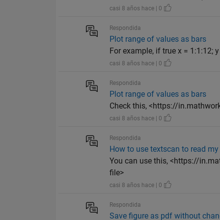
casi 8 años hace | 0
Respondida
Plot range of values as bars
For example, if true x = 1:1:12; 
casi 8 años hace | 0
Respondida
Plot range of values as bars
Check this, <https://in.mathwo
casi 8 años hace | 0
Respondida
How to use textscan to read my
You can use this, <https://in.
file>
casi 8 años hace | 0
Respondida
Save figure as pdf without cha