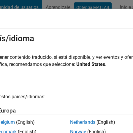
nidad de usuarios
Aprendizaje
Inicie
Obtenga MATLAB
t Playground
Conversaciones
Competiciones
Blogs
Publicac
ís/idioma
enkataswamy
 años hace
|
Con actividad desde
er contenido traducido, si está disponible, y ver eventos y ofer
áfica, recomendamos que seleccione:
United States
.
ng:
0
e
 are image processing and signal processing.
estos países/idiomas:
Europa
es
Belgium
(English)
Netherlands
(English)
Denmark
(English)
Norway
(English)