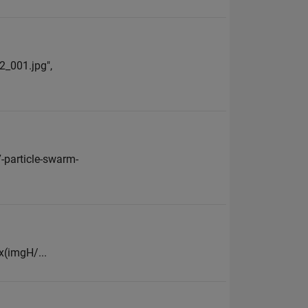
02_001.jpg",
-particle-swarm-
x(imgH/...