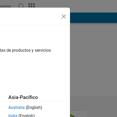
 sesión
ión
Más
tas de productos y servicios
Asia-Pacífico
Australia
(English)
India
(English)