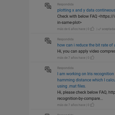
Respondida
plotting x and y data contineou
Check with below FAQ <https:/
in-same-plot>
más de 6 años hace | 0
|
aceptad
Respondida
how can i reduce the bit rate of
Hi, you can apply video compres
más de 7 años hace | 0
Respondida
I am working on Iris recognition
hamming distance which I calcul
using .mat files.
Hi, please check below FAQ, ht
recognition-by-compare...
más de 7 años hace | 0