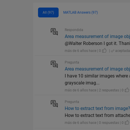
All (97)
MATLAB Answers (97)
Respondida
Area measurement of image obj
@Walter Roberson I got it. Tha
más de 6 años hace | 0
|
aceptad
Pregunta
Area measurement of image obj
I have 10 similar images where a
grayscale imag...
más de 6 años hace | 2 respuestas | 0
Pregunta
How to extract text from image
How to extract text from attac
más de 6 años hace | 0 respuestas | 0