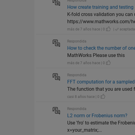
Respondida
How create training and testing 
K-fold cross validation you can
https://www.mathworks.com/he
más de 7 años hace | 0
|
aceptad
Respondida
How to check the number of ones
MathWorks Please use this
más de 7 años hace | 0
Respondida
FFT computation for a sampled
The function that you are used for
casi 8 años hace | 0
Respondida
L2 norm or Frobenius norm?
Use 'fro' to estimate the Froben
x=your_matrix;...