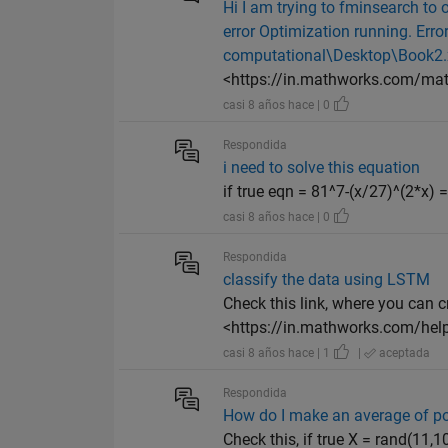
Hi I am trying to fminsearch to 
error Optimization running. Err
computational\Desktop\Book2.xl
<https://in.mathworks.com/matl
casi 8 años hace | 0
Respondida
i need to solve this equation
if true eqn = 81^7-(x/27)^(2*x) =
casi 8 años hace | 0
Respondida
classify the data using LSTM
Check this link, where you can 
<https://in.mathworks.com/help
casi 8 años hace | 1
|
aceptada
Respondida
How do I make an average of po
Check this, if true X = rand(11,1