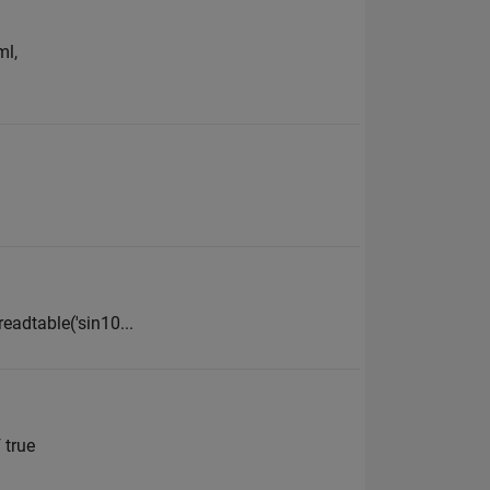
ml,
readtable('sin10...
 true