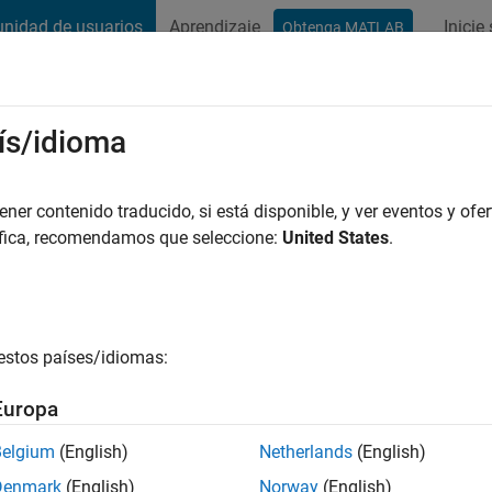
nidad de usuarios
Aprendizaje
Inicie
Obtenga MATLAB
t Playground
Conversaciones
Competiciones
Blogs
Publicac
ís/idioma
er contenido traducido, si está disponible, y ver eventos y ofer
ng:
0
áfica, recomendamos que seleccione:
United States
.
estos países/idiomas:
es
Europa
Belgium
(English)
Netherlands
(English)
CLASIFICACIÓ
Denmark
(English)
Norway
(English)