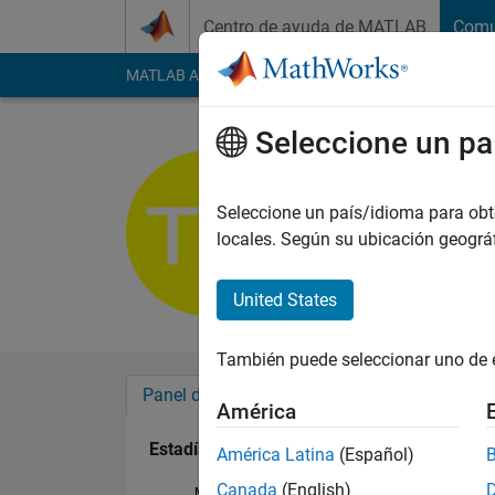
Saltar al contenido
Centro de ayuda de MATLAB
Comu
MATLAB Answers
File Exchange
Cody
AI Cha
Seleccione un pa
Tyler
Con actividad desde 2016
Seleccione un país/idioma para obten
Followers:
0
Followi
locales. Según su ubicación geogr
Follow
United States
También puede seleccionar uno de 
Panel de control
Insignias
Aprobacion
América
Estadística
América Latina
(Español)
Canada
(English)
MATLAB Answers