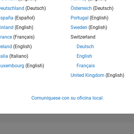
234.103
of 302.028
Deutschland
(Deutsch)
Österreich
(Deutsch)
España
(Español)
Portugal
(English)
REPUTACIÓN
0
inland
(English)
Sweden
(English)
rance
(Français)
Switzerland
CONTRIBUCIO
6
Preguntas
reland
(English)
Deutsch
0
Respuestas
talia
(Italiano)
English
ACEPTACIÓN 
Luxembourg
(English)
Français
RESPUESTAS
33.33%
02/21
L
11/21
08/22
05/23
02/24
11/24
08/25
05/26
United Kingdom
(English)
CRONOLOGÍA
VOTOS RECIBI
0
Comuníquese con su oficina local