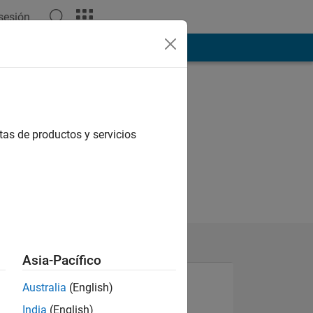
 sesión
ión
Más
tas de productos y servicios
Asia-Pacífico
Australia
(English)
N
India
(English)