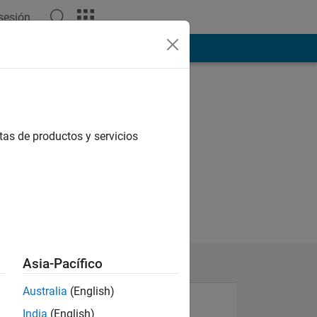
 sesión
ión
Más
tas de productos y servicios
Asia-Pacífico
Australia
(English)
India
(English)