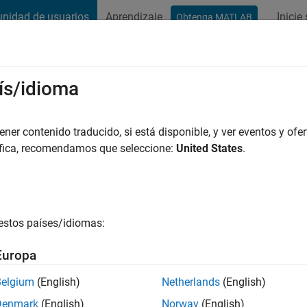
nidad de usuarios
Aprendizaje
Inicie
Obtenga MATLAB
t Playground
Conversaciones
Competiciones
Blogs
Publicac
ís/idioma
eel
 años hace
|
Con actividad desde
er contenido traducido, si está disponible, y ver eventos y ofer
áfica, recomendamos que seleccione:
United States
.
ng:
0
estos países/idiomas:
Europa
es
Belgium
(English)
Netherlands
(English)
Denmark
(English)
Norway
(English)