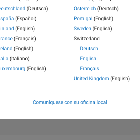
CLASIFICACIÓ
Deutschland
(Deutsch)
Österreich
(Deutsch)
28.291
of 302.025
España
(Español)
Portugal
(English)
REPUTACIÓN
inland
(English)
Sweden
(English)
1
rance
(Français)
Switzerland
CONTRIBUCIO
reland
(English)
Deutsch
1
Pregunta
0
Respuestas
talia
(Italiano)
English
Luxembourg
(English)
Français
ACEPTACIÓN 
RESPUESTAS
United Kingdom
(English)
0.0%
03/23
L
09/23
03/24
09/24
03/25
09/25
03/26
CRONOLOGÍA
VOTOS RECIBI
1
Comuníquese con su oficina local