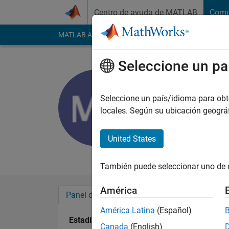
Saltar al contenido
Centro de ayuda de MATLAB
Comu
MATLAB Answers
File Exchange
Cody
AI Cha
Seleccione un pa
Manan Sh
Last seen: más de 3
Seleccione un país/idioma para obten
2020
locales. Según su ubicación geogr
Followers:
0
Followi
United States
Follow
También puede seleccionar uno de 
América
Panel de control
Insignias
Aprobacion
América Latina
(Español)
Estadística
Canada
(English)