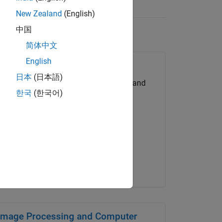
New Zealand
(English)
中国
简体中文
English
Real-Time Systems
日本
(日本語)
Systems for rapid prototyping, testing, and
한국
(한국어)
embedded production
Image Processing and Computer