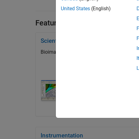
United States
(English)
Featured Categories
F
F
Scientific Add-Ons for MATLAB
I
Bioimaging, oceanography, and more
I
Instrumentation