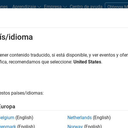
ones
Aprendizaje
Empresa
Centro de ayuda
Obtenga 
ís/idioma
os
Search Services
hird-Party
er contenido traducido, si está disponible, y ver eventos y ofer
áfica, recomendamos que seleccione:
United States
.
Altia
commercially offered
®
®
AB
and Simulink
.
Altia Design and Dee
estos países/idiomas:
Design and simulate HMI p
endent, third-party providers,
deployment
Europa
ers
n services provided by
Learn more
Belgium
(English)
Netherlands
(English)
ucts
Denmark
(English)
Norway
(English)