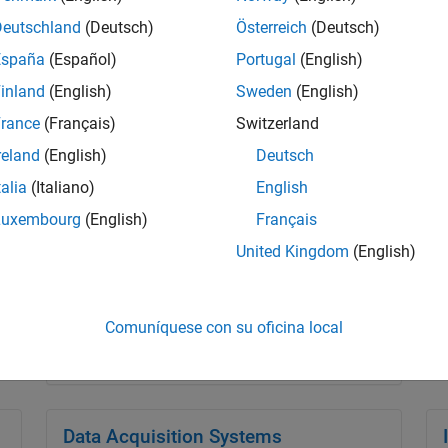
Deutschland
(Deutsch)
Österreich
(Deutsch)
España
(Español)
Portugal
(English)
inland
(English)
Sweden
(English)
rance
(Français)
Switzerland
Modeling and Simulation Tools
reland
(English)
Deutsch
Specialized modeling tools and block
talia
(Italiano)
English
libraries for system and component modeling
in Simulink
Luxembourg
(English)
Français
United Kingdom
(English)
Comuníquese con su oficina local
Data Acquisition Systems