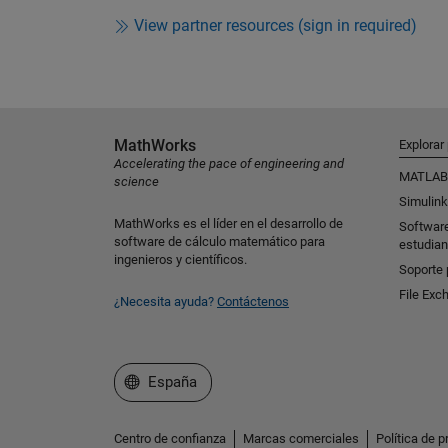
View partner resources (sign in required)
MathWorks
Explorar
Accelerating the pace of engineering and
MATLAB
science
Simulink
MathWorks es el líder en el desarrollo de
Softwar
software de cálculo matemático para
estudian
ingenieros y científicos.
Soporte 
File Exc
¿Necesita ayuda?
Contáctenos
Seleccione un país/idioma
España
Centro de confianza
Marcas comerciales
Política de p