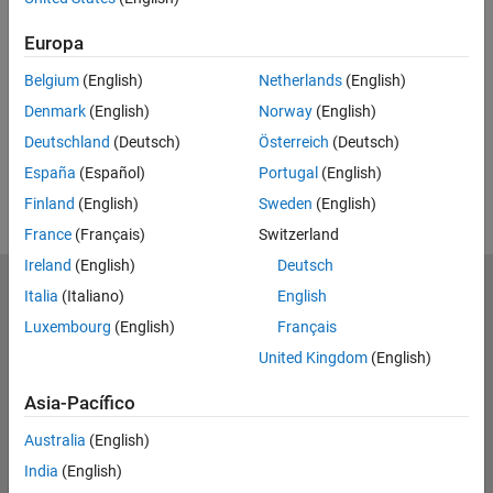
11:30
Video length is 11:30
Europa
Belgium
(English)
Netherlands
(English)
Denmark
(English)
Norway
(English)
Deutschland
(Deutsch)
Österreich
(Deutsch)
España
(Español)
Portugal
(English)
Finland
(English)
Sweden
(English)
France
(Français)
Switzerland
Ireland
(English)
Deutsch
MathWorks
Italia
(Italiano)
English
Accelerating the pace of engineering and science
Luxembourg
(English)
Français
United Kingdom
(English)
Explorar productos
Asia-Pacífico
Probar o comprar
Australia
(English)
Aprender a utilizar
India
(English)