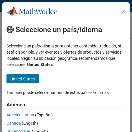
Saltar al contenido
Video and Webinar Series
Seleccione un país/idioma
Videos Home
Search
Seleccione un país/idioma para obtener contenido traducido, si
Getting Started with Simulink
está disponible, y ver eventos y ofertas de productos y servicios
locales. Según su ubicación geográfica, recomendamos que
®
It is easy to get started with Simulink
. This video series uses
seleccione:
United States
.
examples that walk through basic modeling and simulation
concepts. You will learn how to design a simple system in a model,
United States
simulate that model, and then analyze the simulation results. You’ll
also learn how Simulink makes it easy to collaborate on and share
También puede seleccionar uno de estos países/idiomas:
your projects.
América
Getting Started with Simulink for a
Control System
América Latina
(Español)
Build and simulate a control system
Canada
(English)
with Simulink.
United States
(English)