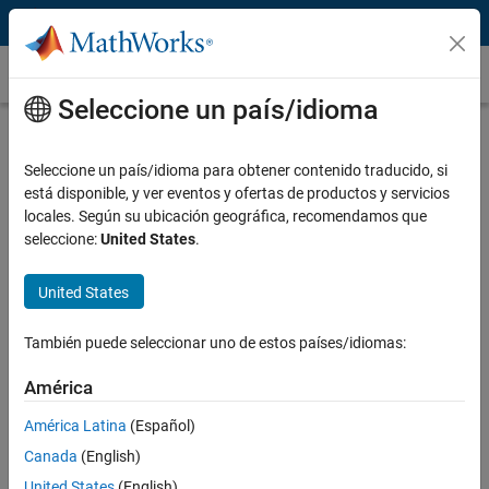
Saltar al contenido
6G
Seleccione un país/idioma
Introducción a 6G
Seleccione un país/idioma para obtener contenido traducido, si
6G es la próxima generación de sistemas de telecomunicaciones
está disponible, y ver eventos y ofertas de productos y servicios
móviles, concebidos para proporcionar una conectividad inalámbrica
locales. Según su ubicación geográfica, recomendamos que
más inclusiva y sostenible. La investigación y el desarrollo de 6G
seleccione:
United States
.
intentan mejorar considerablemente el rendimiento actual de 5G,
ofreciendo redes 6G más rápidas, con más ancho de banda y
latencias más bajas.
United States
Como resultado, los sistemas 6G pueden permitir nuevas
También puede seleccionar uno de estos países/idiomas:
aplicaciones, tales como realidad virtual y aumentada (VR/AR),
inteligencia artificial (AI), automatización, industrias y automóviles
América
equipados con conectividad a Internet, cobertura ubicua a través de
América Latina
(Español)
redes no terrestres (NTN), comunicación y percepción conjunta, y
telecomunicaciones de baja potencia.
Canada
(English)
United States
(English)