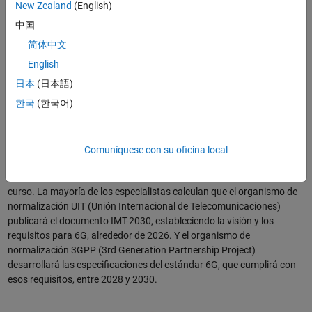
New Zealand
(English)
Optimice conjuntamente los componentes de sistemas inalámbricos 6G
中国
digitales, RF/analógicos y antena/array con productos de MATLAB.
简体中文
Cronograma de 6G
English
日本
(日本語)
Cada generación de un estándar de telecomunicaciones dura
한국
(한국어)
aproximadamente 10 años antes de transitar a la próxima
generación. El estándar 5G se publicó en 2018 como parte de la
versión 15 de 3GPP y sigue evolucionando gradualmente. Por
ejemplo, el próximo estándar 5G que se publicará en 2024 (versión
Comuníquese con su oficina local
18) se conocerá como 5G Advanced. Mientras tanto, la investigación
y el desarrollo de los sistemas 6G de próxima generación ya están en
curso. La mayoría de los especialistas calculan que el organismo de
normalización UIT (Unión Internacional de Telecomunicaciones)
publicará el documento IMT-2030, estableciendo la visión y los
requisitos para 6G, alrededor de 2026. Y el organismo de
normalización 3GPP (3rd Generation Partnership Project)
desarrollará las especificaciones del estándar 6G, que cumplirá con
esos requisitos, entre 2028 y 2030.