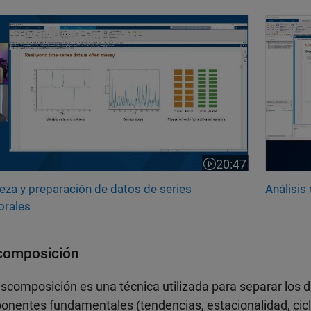
eza y preparación de datos de series temporales
Análisi
20:47
Duración del vídeo
eza y preparación de datos de series
Análisis
orales
composición
scomposición es una técnica utilizada para separar los 
nentes fundamentales (tendencias, estacionalidad, ciclos y