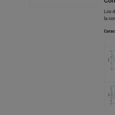
Com
Los d
la co
Carac