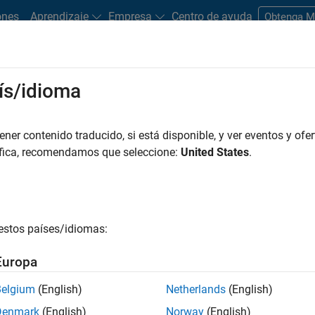
ones
Aprendizaje
Empresa
Centro de ayuda
Obtenga 
ís/idioma
er contenido traducido, si está disponible, y ver eventos y ofer
áfica, recomendamos que seleccione:
United States
.
isis de series temporales
estos países/idiomas:
Europa
Belgium
(English)
Netherlands
(English)
Denmark
(English)
Norway
(English)