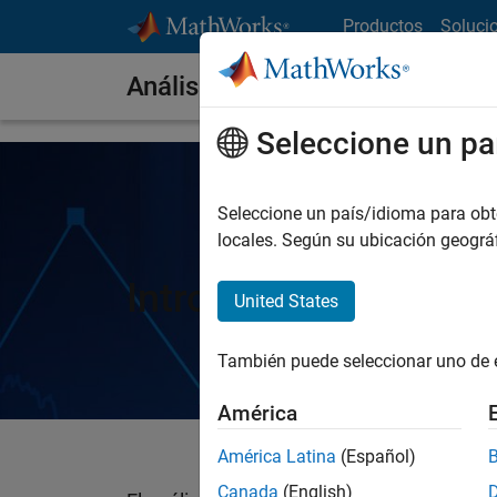
Saltar al contenido
Productos
Soluci
Análisis de series temporales
Seleccione un pa
Seleccione un país/idioma para obten
locales. Según su ubicación geogr
Introducción al anál
United States
También puede seleccionar uno de 
América
América Latina
(Español)
Canada
(English)