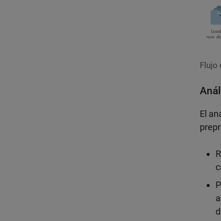
Flujo
Anál
El an
prepr
R
c
P
a
d