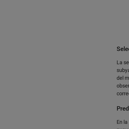
Sele
La se
subya
del m
obser
corr
Pred
En la