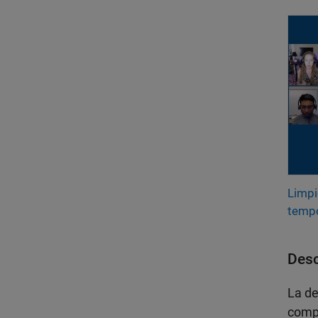
Limpi
Limpi
temp
Des
La de
compo