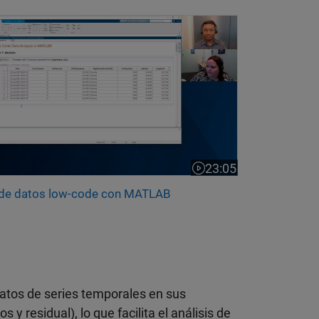
s de datos low-code con MATLAB
23:05
 20:47
Duración del vídeo 23
 de datos low-code con MATLAB
datos de series temporales en sus
 residual), lo que facilita el análisis de