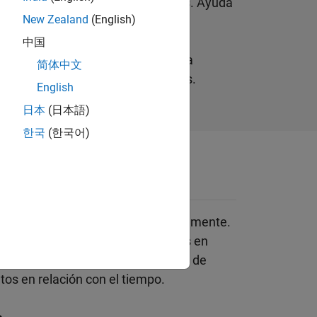
os a intervalos de tiempo regulares. Ayuda
New Zealand
(English)
sultados a lo largo del tiempo.
中国
 análisis de series temporales para
简体中文
a la precisión de las proyecciones.
English
日本
(日本語)
한국
(한국어)
s temporales
orales para analizarlos sistemáticamente.
e datos recopilados o registrados en
tos queda asociado con una marca de
os en relación con el tiempo.