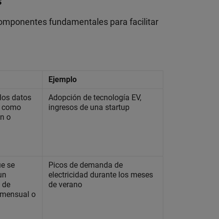
s
omponentes fundamentales para facilitar
Ejemplo
 los datos
Adopción de tecnología EV,
o, como
ingresos de una startup
n o
ue se
Picos de demanda de
un
electricidad durante los meses
 de
de verano
 mensual o