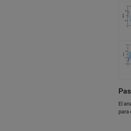
Pas
El an
para 