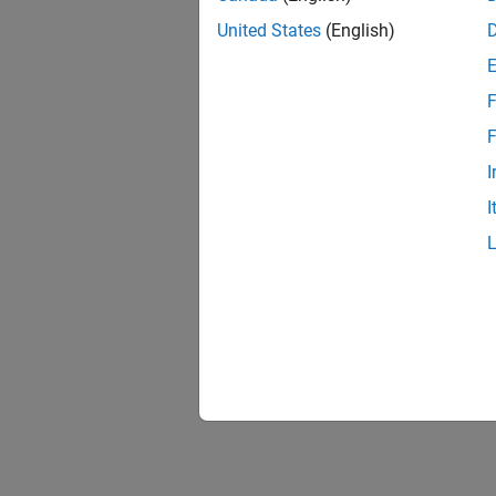
United States
(English)
F
F
I
I