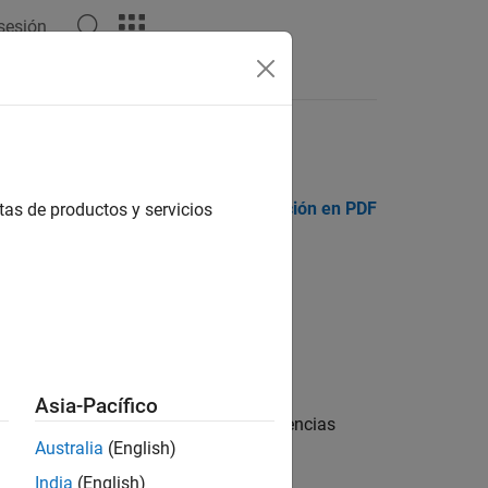
 sesión
Documentación en PDF
Documentación en PDF
tas de productos y servicios
Asia-Pacífico
rios, dispositivos y servidores de licencias
Australia
(English)
ión?
India
(English)