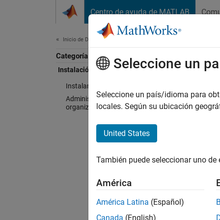
Saltar al contenido
Centro de ayuda de MATLAB
Comu
Document
Inicio de Documentación
Categoría
Inst
Seleccione un pa
Instalación y licencias
Instalar productos
Seleccione un país/idioma para obten
Administración de licencias de
locales. Según su ubicación geogr
organización
Insta
United States
Descarg
También puede seleccionar uno de 
Admin
América
Para ad
América Latina
(Español)
Canada
(English)