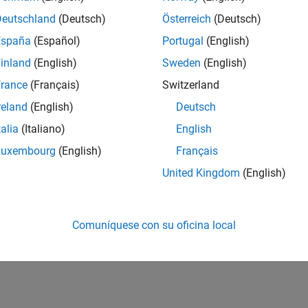
Deutschland
(Deutsch)
Österreich
(Deutsch)
España
(Español)
Portugal
(English)
inland
(English)
Sweden
(English)
rance
(Français)
Switzerland
reland
(English)
Deutsch
talia
(Italiano)
English
Luxembourg
(English)
Français
United Kingdom
(English)
Comuníquese con su oficina local