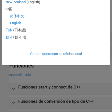
New Zealand
(English)
Application
.
中国
Clases
简体中文
English
expandir todo
日本
(日本語)
Clases de C++
한국
(한국어)
Definiciones de tipo de C++
Comuníquese con su oficina local
Funciones
expandir todo
Funciones start y connect de C++
Funciones de conversión de tipo de C++