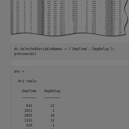
ds.SelectedVariableNames = {
'DepTime'
,
'DepDelay'
};

preview(ds)
ans =

  8×2 table

    DepTime    DepDelay

    _______    ________

      642         12   

     1021          1   

     2055         20   

     1332         12   

      629         -1   
