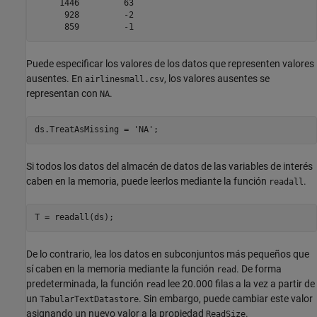
     1446         63   

      928         -2   

      859         -1 
Puede especificar los valores de los datos que representen valores
ausentes. En
, los valores ausentes se
airlinesmall.csv
representan con
.
NA
ds.TreatAsMissing = 
'NA'
;
Si todos los datos del almacén de datos de las variables de interés
caben en la memoria, puede leerlos mediante la función
.
readall
T = readall(ds);
De lo contrario, lea los datos en subconjuntos más pequeños que
sí caben en la memoria mediante la función
. De forma
read
predeterminada, la función
lee 20.000 filas a la vez a partir de
read
un
. Sin embargo, puede cambiar este valor
TabularTextDatastore
asignando un nuevo valor a la propiedad
.
ReadSize