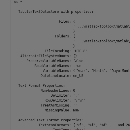
ds = 

  TabularTextDatastore with properties:

                      Files: {

                             ' ...\matlab\toolbox\matlab\
                             }

                    Folders: {

                             ' ...\matlab\toolbox\matlab\
                             }

               FileEncoding: 'UTF-8'

   AlternateFileSystemRoots: {}

      PreserveVariableNames: false

          ReadVariableNames: true

              VariableNames: {'Year', 'Month', 'DayofMont
             DatetimeLocale: en_US

  Text Format Properties:

             NumHeaderLines: 0

                  Delimiter: ','

               RowDelimiter: '\r\n'

             TreatAsMissing: ''

               MissingValue: NaN

  Advanced Text Format Properties:

            TextscanFormats: {'%f', '%f', '%f' ... and 26