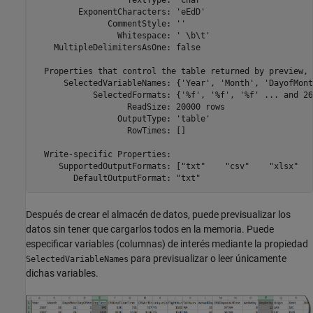
                   TextType: 'char'

         ExponentCharacters: 'eEdD'

               CommentStyle: ''

                 Whitespace: ' \b\t'

    MultipleDelimitersAsOne: false

  Properties that control the table returned by preview, 
      SelectedVariableNames: {'Year', 'Month', 'DayofMont
            SelectedFormats: {'%f', '%f', '%f' ... and 26
                   ReadSize: 20000 rows

                 OutputType: 'table'

                   RowTimes: []

  Write-specific Properties:

     SupportedOutputFormats: ["txt"    "csv"    "xlsx"   
        DefaultOutputFormat: "txt"
Después de crear el almacén de datos, puede previsualizar los
datos sin tener que cargarlos todos en la memoria. Puede
especificar variables (columnas) de interés mediante la propiedad
para previsualizar o leer únicamente
SelectedVariableNames
dichas variables.