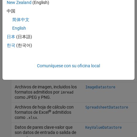
New Zealand
(English)
aplicación. Los distintos tipos de almacenes de datos contienen
中国
propiedades que pertenecen al tipo de datos que admiten. Por
ejemplo, consulte la siguiente tabla para obtener una lista de
简体中文
®
almacenes de datos de MATLAB
. Para obtener una lista
English
completa de almacenes de datos, consulte
Select Datastore for
日本
(日本語)
File Format or Application
.
한국
(한국어)
Tipo de almacén de
Tipo de archivo o datos
datos
Comuníquese con su oficina local
Archivos de texto que contienen
TabularTextDatastore
datos orientados a columnas,
incluidos los archivos CSV.
Archivos de imagen, incluidos los
ImageDatastore
formatos admitidos por
imread
como JPEG y PNG.
Archivos de hoja de cálculo con
SpreadsheetDatastore
®
formatos de Excel
admitidos
como
.
.xlsx
Datos de pares clave-valor que
KeyValueDatastore
son datos de entrada o salida de