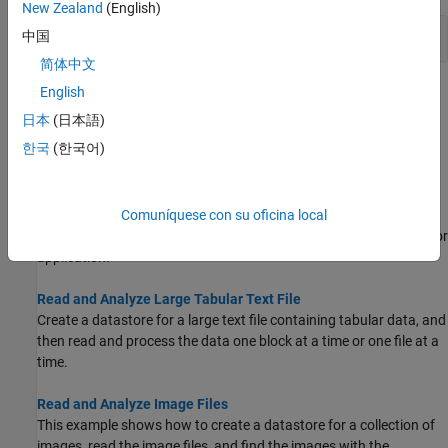
New Zealand
(English)
Desarrollar un almacén de datos personalizado
中国
简体中文
Temas
English
日本
(日本語)
Introducción a los almacenes de datos
한국
(한국어)
Un almacén de datos es un objeto para la lectura de un único
archivo o una recopilación de archivos o datos.
Comuníquese con su oficina local
Select Datastore for File Format or Application
Choose the right datastore based on the file format of your data or
application.
Read and Analyze Large Tabular Text File
Create a datastore for a large text file containing tabular data, and
then read and process the data one block at a time or one file at a
time.
Read and Analyze Image Files
This example shows how to create a datastore for a collection of
images, read the image files, and find the images with the