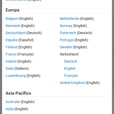
Funciones
Europa
expandir todo
Belgium
(English)
Netherlands
(English)
Crear un almacén de datos
Denmark
(English)
Norway
(English)
Deutschland
(Deutsch)
Österreich
(Deutsch)
Leer y escribir desde un almacén de datos
España
(Español)
Portugal
(English)
Finland
(English)
Sweden
(English)
Subdividir, hacer particiones o reorganizar el
France
(Français)
Switzerland
almacén de datos
Ireland
(English)
Deutsch
Italia
(Italiano)
English
Combinar o transformar almacenes de datos
Luxembourg
(English)
Français
United Kingdom
(English)
Integrar con MapReduce y arreglos altos
Asia-Pacífico
Clases
Australia
(English)
India
(English)
expandir todo