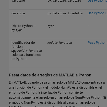
Use Python 
datetime
py.datetime.datetime
Use Python 
duration
py.datetime.timedelta
Objeto Python —
-
type
.
py
type
Identificador de
.
Pass Python 
module
function
función
.
.
,
@
py
module
function
solo para funciones
de Python
Pasar datos de arreglos de
MATLAB
a
Python
En MATLAB, cuando pasa un arreglo de MATLAB como entrada a
una función de Python y el módulo NumPy está disponible en el
entorno de Python, la interfaz de Python convierte
automáticamente el arreglo en un arreglo de NumPy de Python. Si
el módulo NumPy no está disponible al pasar un arreglo de