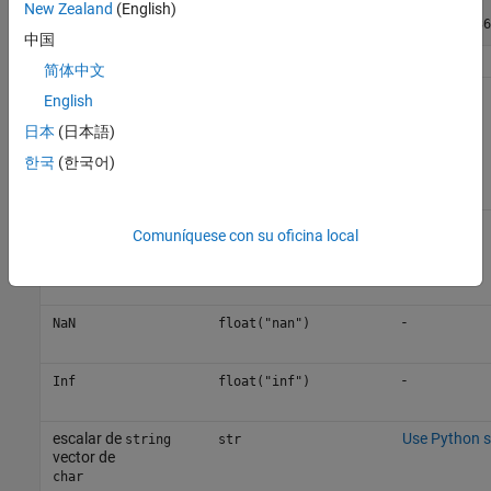
New Zealand
(English)
中国
简体中文
-
int8
int
English
uint8
日本
(日本語)
int16
uint16
한국
(한국어)
int32
-
uint32
int
Comuníquese con su oficina local
int64
uint64
-
NaN
float("nan")
-
Inf
float("inf")
escalar de
Use Python s
string
str
vector de
char