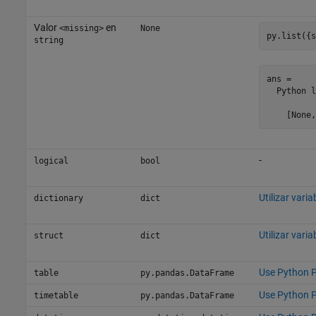
Valor
en
<missing>
None
py.list({s
string
ans = 

  Python l
-
logical
bool
Utilizar vari
dictionary
dict
Utilizar vari
struct
dict
Use Python 
table
py.pandas.DataFrame
Use Python 
timetable
py.pandas.DataFrame