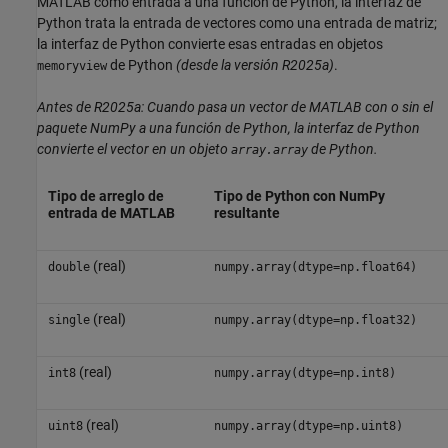
MATLAB como entrada a una función de Python, la interfaz de
Python trata la entrada de vectores como una entrada de matriz;
la interfaz de Python convierte esas entradas en objetos
de Python
(desde la versión R2025a)
.
memoryview
Antes de R2025a: Cuando pasa un vector de MATLAB con o sin el
paquete NumPy a una función de Python, la interfaz de Python
convierte el vector en un objeto
de Python.
array.array
Tipo de arreglo de
Tipo de Python con NumPy
entrada de MATLAB
resultante
(real)
double
numpy.array(dtype=np.float64)
(real)
single
numpy.array(dtype=np.float32)
(real)
int8
numpy.array(dtype=np.int8)
(real)
uint8
numpy.array(dtype=np.uint8)