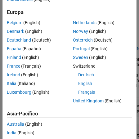
Tipo de argumento
Europa
de entrada de
MATLAB —
Belgium
(English)
Netherlands
(English)
solo valores de
Tipo
de Python
py.
Denmark
(English)
Norway
(English)
escalar
resultante
Ejemplos
Deutschland
(Deutsch)
Österreich
(Deutsch)
(real)
(predeterminado)
Use Python N
España
(Español)
Portugal
(English)
double
float
(real)
o
single
int
Finland
(English)
Sweden
(English)
De manera pr
convierte el 
France
(Français)
Switzerland
Python.
Ireland
(English)
Deutsch
Para valores
tipos de Pyth
Italia
(Italiano)
English
convertir el t
Luxembourg
(English)
Français
United Kingdom
(English)
(complejo)
double
complex
z = comple
(complejo)
single
py.cmath.p
Asia-Pacífico
Australia
(English)
ans = 

India
(English)
  Python t