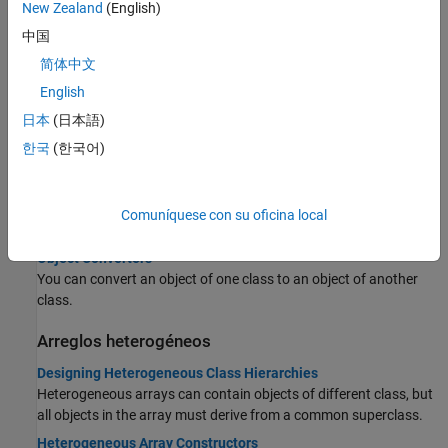
Métodos de concatenación
New Zealand
(English)
Puede concatenar objetos en arreglos.
中国
Concatenating Objects of Different Classes
简体中文
®
MATLAB
follows specific rules when you attempt to create an
English
array with objects of different classes.
日本
(日本語)
Conversiones de clases
한국
(한국어)
Implicit Class Conversion
MATLAB can implicitly convert objects to a different class for
concatenation, subscripted assignment, property validation, and
Comuníquese con su oficina local
argument validation.
Object Converters
You can convert an object of one class to an object of another
class.
Arreglos heterogéneos
Designing Heterogeneous Class Hierarchies
Heterogeneous arrays can contain objects of different class, but
all objects in the array must derive from a common superclass.
Heterogeneous Array Constructors