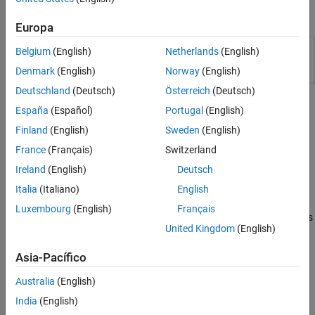
Clases
Europa
Superclass for
matlab.mixin.Heterogeneous
Belgium
(English)
Netherlands
(English)
heterogeneous array
Denmark
(English)
Norway
(English)
formation
Deutschland
(Deutsch)
Österreich
(Deutsch)
Temas
España
(Español)
Portugal
(English)
Finland
(English)
Sweden
(English)
Crear y acceder a arreglos de objetos
France
(Français)
Switzerland
Construir arreglos de objetos
Construya arreglos de objetos en el constructor y devuelva el
Ireland
(English)
Deutsch
arreglo como el argumento de salida.
Italia
(Italiano)
English
Accessing Properties and Methods in Object Arrays
Luxembourg
(English)
Français
You can access properties and invoke methods of object arrays as
United Kingdom
(English)
a whole or work with individual elements of the array.
Determine Array Class
Asia-Pacífico
You can determine the class of an array.
Australia
(English)
Concatenación de arreglos
India
(English)