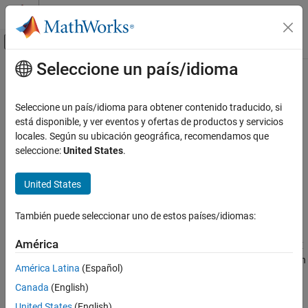
Saltar al contenido
Centro de ayuda de MATLAB
Mostrar/ocultar menú de navegación
Seleccione un país/idioma
Contenido principal
Inicio de Documentación
actxserver
MATLAB
Seleccione un país/idioma para obtener contenido traducido, si
Interfaces de lenguaje externas
Crear un servidor de COM
está disponible, y ver eventos y ofertas de productos y servicios
COM con MATLAB
locales. Según su ubicación geográfica, recomendamos que
contraer todo en la página
seleccione:
United States
.
Utilizar objetos de COM en MATLAB
Sintaxis
actxserver
United States
c = actxserver(progid)
EN ESTA PÁGINA
c = actxserver(progid,'machine',machineName)
Sintaxis
También puede seleccionar uno de estos países/idiomas:
Descripción
Descripción
América
crea un servidor de automatización OLE
= actxserver(
)
c
progid
Ejemplos
local, donde
es el
identificador programático
(ProgID) de un
progid
Argumentos de entrada
América Latina
(Español)
servidor de COM compatible con OLE. La función devuelve un
Limitaciones
Canada
(English)
identificador para la interfaz predeterminada del servidor.
Consejos
United States
(English)