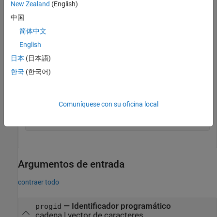
New Zealand
(English)
e = actxserver(
'Excel.Application'
);

中国
get(e,
'ActivePrinter'
)
简体中文
English
ans = \\printers\Copy-Fl2-South on Ne04:
日本
(日本語)
한국
(한국어)
Cuando haya terminado con la aplicación, cierre Excel en
MATLAB y elimine el objeto del servidor.
Comuníquese con su oficina local
Quit(e)

delete(e)
Argumentos de entrada
contraer todo
—
Identificador programático
progid
cadena
|
vector de caracteres