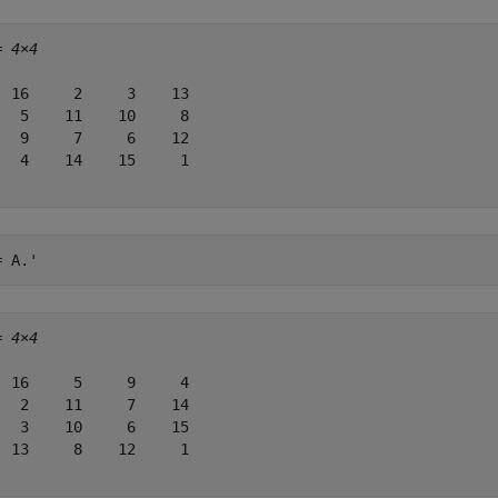
= 
4×4
  16     2     3    13

   5    11    10     8

   9     7     6    12

   4    14    15     1

= A.'
= 
4×4
  16     5     9     4

   2    11     7    14

   3    10     6    15

  13     8    12     1
