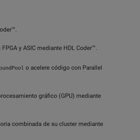
oder™.
os FPGA y ASIC mediante HDL Coder™.
o acelere código con Parallel
oundPool
 procesamiento gráfico (GPU) mediante
moria combinada de su cluster mediante