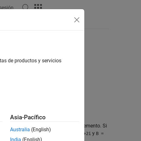
 sesión
tas
tas de productos y servicios
Asia-Pacífico
ia el índice de fila y columna de cada elemento. Si
Australia
(English)
maginarias. Por ejemplo, si
es
y
A(3,2)
1+2i
B =
India
(English)