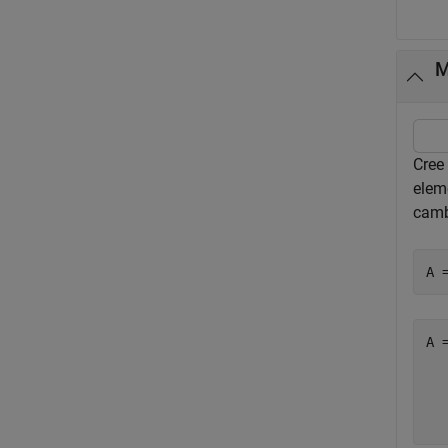
M
Cree
elem
camb
A 
A 
  
  