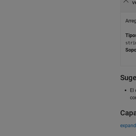
v
Arre
Tipo
stri
Sopo
Suge
El
co
Capa
expand