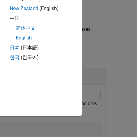
New Zealand
(English)
中国
简体中文
 sobrecarga de operadores para las clases.
English
日本
(日本語)
한국
(한국어)
os mismos elementos que
, pero las filas de
A
B