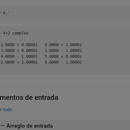
= A.'
= 
4×2 complex
 1.0000 + 0.0000i   0.0000 + 1.0000i

 3.0000 + 0.0000i   1.0000 - 1.0000i

 4.0000 - 1.0000i   5.0000 + 0.0000i

 2.0000 + 2.0000i   6.0000 - 1.0000i

mentos de entrada
r todo
—
Arreglo de entrada