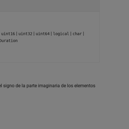
|
|
|
|
|
|
uint16
uint32
uint64
logical
char
Duration
el signo de la parte imaginaria de los elementos