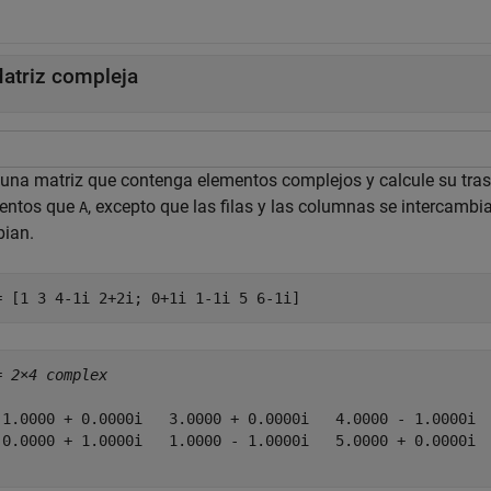
atriz compleja
 una matriz que contenga elementos complejos y calcule su tr
entos que
, excepto que las filas y las columnas se intercambi
A
ian.
= [1 3 4-1i 2+2i; 0+1i 1-1i 5 6-1i]
= 
2×4 complex
 1.0000 + 0.0000i   3.0000 + 0.0000i   4.0000 - 1.0000i  
 0.0000 + 1.0000i   1.0000 - 1.0000i   5.0000 + 0.0000i  