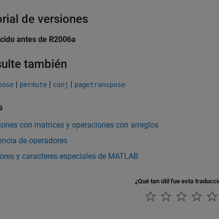
orial de versiones
ucido antes de R2006a
ulte también
|
|
|
pose
permute
conj
pagetranspose
s
ones con matrices y operaciones con arreglos
encia de operadores
ores y caracteres especiales de MATLAB
¿Qué tan útil fue esta traducc