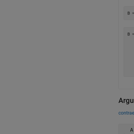
B 
B 
  
  
  
  
Argu
contrae
A