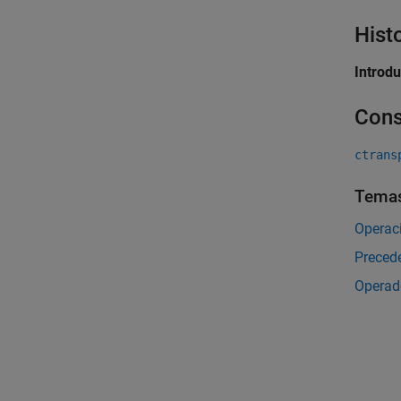
Hist
Introd
Cons
ctrans
Tema
Operaci
Preced
Operad