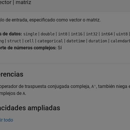
ector
|
matriz
glo de entrada, especificado como vector o matriz.
s de datos:
|
|
|
|
|
|
single
double
int8
int16
int32
int64
uint8
|
|
|
|
|
|
ng
struct
cell
categorical
datetime
duration
calendar
rte de números complejos:
Sí
rencias
 operador de traspuesta conjugada compleja,
, también niega 
A'
mplejos de
.
A
cidades ampliadas
ir todo