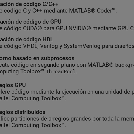
ación de código C/C++
e código C y C++ mediante MATLAB® Coder™.
ación de código de GPU
e código CUDA® para GPU NVIDIA® mediante GPU C
ación de código HDL
e código VHDL, Verilog y SystemVerilog para diseñ
orno basado en subprocesos
cute código en segundo plano con MATLAB®
backgr
mputing Toolbox™
.
ThreadPool
eglos GPU
lere código mediante la ejecución en una unidad de
allel Computing Toolbox™.
eglos distribuidos
lice particiones de arreglos grandes por toda la me
allel Computing Toolbox™.