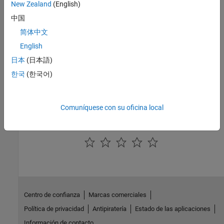
New Zealand
(English)
métodos iterativos, álgebra lineal dispersa
中国
Algoritmos de gráficas y redes
简体中文
Gráficas dirigidas y sin dirigir, análisis de redes
English
Geometría computacional
Triangulación, regiones delimitadoras, diagramas de Voronoi,
日本
(日本語)
polígonos
한국
(한국어)
Computación cuántica
Computación cuántica basada en puertas y optimización binaria
cuadrática sin restricciones
Comuníquese con su oficina local
¿Qué tan útil fue esta traducción?
Centro de confianza
Marcas comerciales
Política de privacidad
Antipiratería
Estado de las aplicaciones
Información de contacto