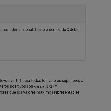
eglo multidimensional. Los elementos de
deben
X
devuelve
para todos los valores superiores a
Inf
nteros positivos son
y
gamma(172)
res que los valores máximos representables.