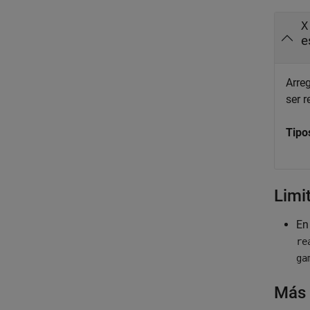
X
e
Arre
ser r
Tipo
Limi
En
re
ga
Más 