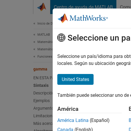
Saltar al contenido
Centro de ayuda de MATLAB
Comu
Document
Inicio de Documentación
MATLAB
ga
Seleccione un pa
Matemáticas
Matemáticas elementales
Funci
Seleccione un país/idioma para obten
Funciones especiales
locales. Según su ubicación geogr
gamma
contrae
Sint
EN ESTA PÁGINA
United States
Sintaxis
Y = ga
Descripción
También puede seleccionar uno de 
Desc
Ejemplos
América
Argumentos de entrada
Y = ga
Limitaciones
América Latina
(Español)
Más acerca de
ejempl
Canada
(English)