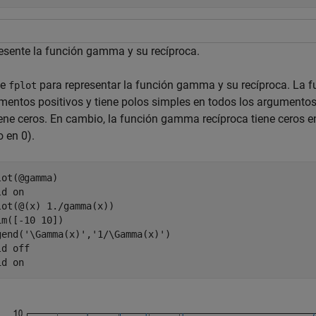
esente la función gamma y su recíproca.
ce
para representar la función gamma y su recíproca. L
fplot
mentos positivos y tiene polos simples en todos los argumentos
iene ceros. En cambio, la función gamma recíproca tiene ceros e
 en 0).
lot(@gamma)

ld 
on
lot(@(x) 1./gamma(x))

im([-10 10])

gend(
'\Gamma(x)'
,
'1/\Gamma(x)'
)

ld 
off
id 
on