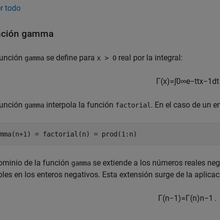
r todo
nción gamma
función
se define para
real por la integral:
gamma
x > 0
Γ
(
x
)
=
∫
0
∞
e
−
t
t
x
−
1
d
t
función
interpola la función
. En el caso de un e
gamma
factorial
mma(n+1) = factorial(n) = prod(1:n)
ominio de la función
se extiende a los números reales neg
gamma
les en los enteros negativos. Esta extensión surge de la aplicac
Γ
(
n
−
1
)
=
Γ
(
n
)
n
−
1
.