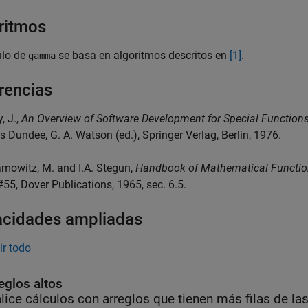
ritmos
ulo de
se basa en algoritmos descritos en
[1]
.
gamma
rencias
, J.,
An Overview of Software Development for Special Function
s Dundee, G. A. Watson (ed.), Springer Verlag, Berlin, 1976.
amowitz, M. and I.A. Stegun,
Handbook of Mathematical Functi
#55, Dover Publications, 1965, sec. 6.5.
cidades ampliadas
ir todo
eglos altos
lice cálculos con arreglos que tienen más filas de l