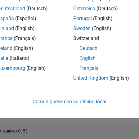
plos
Deutschland
(Deutsch)
Österreich
(Deutsch)
España
(Español)
Portugal
(English)
r todo
inland
(English)
Sweden
(English)
valuar una función gamma
rance
(Français)
Switzerland
reland
(English)
Deutsch
talia
(Italiano)
English
úe la función gamma con un escalar y un vector.
Luxembourg
(English)
Français
United Kingdom
(English)
úe
Γ
(
0
.
5
)
 es igual a
Comuníquese con su oficina local
π
= gamma(0.5)