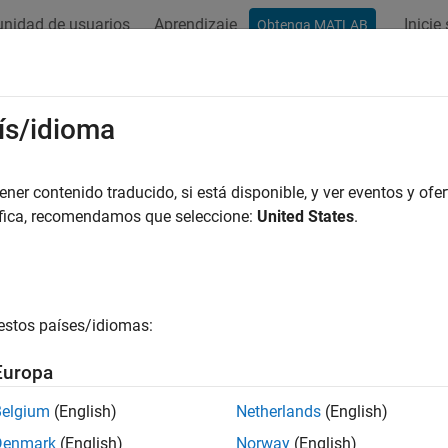
nidad de usuarios
Aprendizaje
Inicie
Obtenga MATLAB
ación
Ejemplos
Funciones
Apps
Vídeos
Respues
mma
ís/idioma
ón gamma
er contenido traducido, si está disponible, y ver eventos y ofer
áfica, recomendamos que seleccione:
United States
.
r todo en la página
axis
mma(X)
estos países/idiomas:
ripción
Europa
devuelve la función
evaluada en los elementos de
mma(
)
gamma
X
Belgium
(English)
Netherlands
(English)
o
Denmark
(English)
Norway
(English)