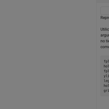
Repr
Utili
argu
no t
como
fp
ho
fp
yl
le
ho
gr