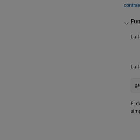
contrae
Fu
La 
La 
ga
El d
simp