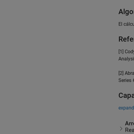
Algo
El cálc
Refe
[1] Cody
Analysi
[2] Abr
Series 
Capa
expand
Arr
Rea