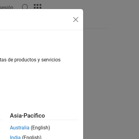
 sesión
tas
tas de productos y servicios
Asia-Pacífico
.
X
Australia
(English)
India
(English)