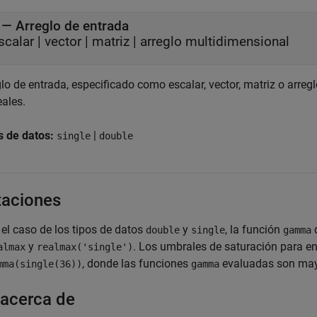
—
Arreglo de entrada
scalar
|
vector
|
matriz
|
arreglo multidimensional
glo de entrada, especificado como escalar, vector, matriz o arr
eales.
s de datos:
|
single
double
taciones
 el caso de los tipos de datos
y
, la función
double
single
gamma
y
. Los umbrales de saturación para e
almax
realmax('single')
, donde las funciones
evaluadas son mayo
mma(single(36))
gamma
acerca de