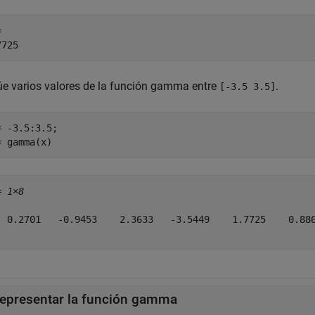
 

úe varios valores de la función gamma entre
.
[-3.5 3.5]
= -3.5:3.5;

= gamma(x)
= 
1×8
  0.2701   -0.9453    2.3633   -3.5449    1.7725    0.886
epresentar la función gamma