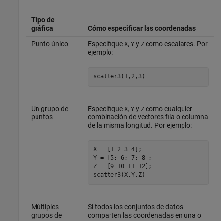
Tipo de
gráfica
Cómo especificar las coordenadas
Punto único
Especifique
,
y
como escalares. Por
X
Y
Z
ejemplo:
scatter3(1,2,3)
Un grupo de
Especifique
,
y
como cualquier
X
Y
Z
puntos
combinación de vectores fila o columna
de la misma longitud. Por ejemplo:
X = [1 2 3 4];

Y = [5; 6; 7; 8];

Z = [9 10 11 12];

scatter3(X,Y,Z)
Múltiples
Si todos los conjuntos de datos
grupos de
comparten las coordenadas en una o