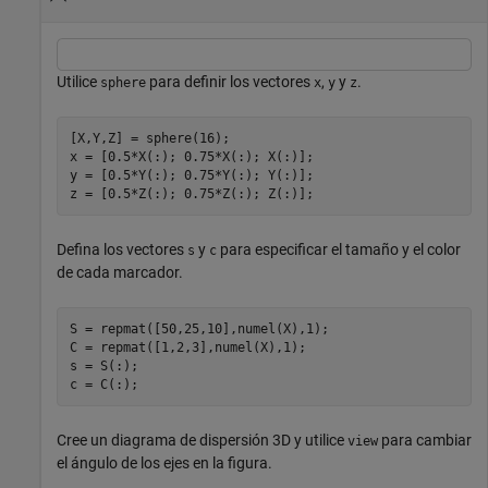
Utilice
para definir los vectores
,
y
.
sphere
x
y
z
[X,Y,Z] = sphere(16);

x = [0.5*X(:); 0.75*X(:); X(:)];

y = [0.5*Y(:); 0.75*Y(:); Y(:)];

z = [0.5*Z(:); 0.75*Z(:); Z(:)];
Defina los vectores
y
para especificar el tamaño y el color
s
c
de cada marcador.
S = repmat([50,25,10],numel(X),1);

C = repmat([1,2,3],numel(X),1);

s = S(:);

c = C(:);
Cree un diagrama de dispersión 3D y utilice
para cambiar
view
el ángulo de los ejes en la figura.