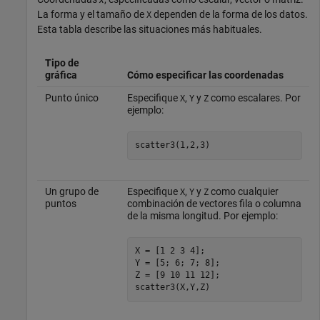
La forma y el tamaño de
dependen de la forma de los datos.
X
Esta tabla describe las situaciones más habituales.
Tipo de
gráfica
Cómo especificar las coordenadas
Punto único
Especifique
,
y
como escalares. Por
X
Y
Z
ejemplo:
scatter3(1,2,3)
Un grupo de
Especifique
,
y
como cualquier
X
Y
Z
puntos
combinación de vectores fila o columna
de la misma longitud. Por ejemplo:
X = [1 2 3 4];

Y = [5; 6; 7; 8];

Z = [9 10 11 12];

scatter3(X,Y,Z)