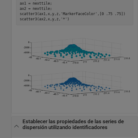
ax1 = nexttile;

ax2 = nexttile;

scatter3(ax1,x,y,z,
'MarkerFaceColor'
,[0 .75 .75])

scatter3(ax2,x,y,z,
'*'
)
Establecer las propiedades de las series de
dispersión utilizando identificadores