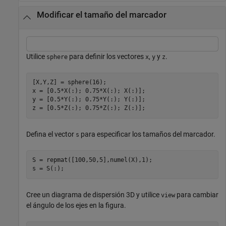
Modificar el tamaño del marcador
Utilice
para definir los vectores
,
y
.
sphere
x
y
z
[X,Y,Z] = sphere(16);

x = [0.5*X(:); 0.75*X(:); X(:)];

y = [0.5*Y(:); 0.75*Y(:); Y(:)];

z = [0.5*Z(:); 0.75*Z(:); Z(:)];
Defina el vector
para especificar los tamaños del marcador.
s
S = repmat([100,50,5],numel(X),1);

s = S(:);
Cree un diagrama de dispersión 3D y utilice
para cambiar
view
el ángulo de los ejes en la figura.