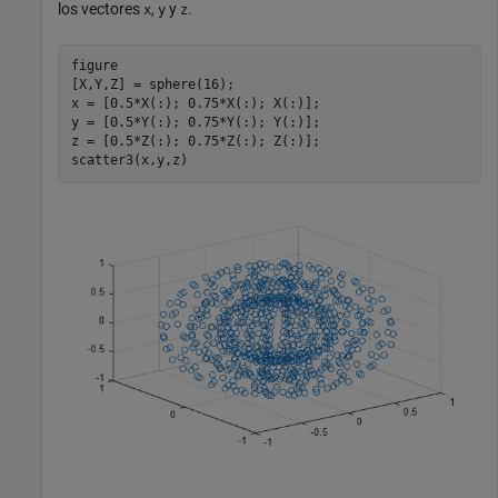
los vectores
,
y
.
x
y
z
figure

[X,Y,Z] = sphere(16);

x = [0.5*X(:); 0.75*X(:); X(:)];

y = [0.5*Y(:); 0.75*Y(:); Y(:)];

z = [0.5*Z(:); 0.75*Z(:); Z(:)];

scatter3(x,y,z)