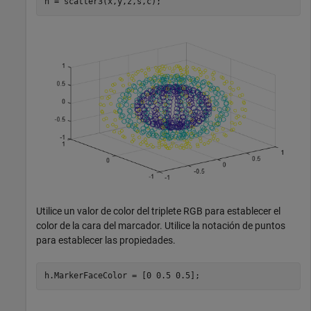
h = scatter3(x,y,z,s,c);
Utilice un valor de color del triplete RGB para establecer el
color de la cara del marcador. Utilice la notación de puntos
para establecer las propiedades.
h.MarkerFaceColor = [0 0.5 0.5];