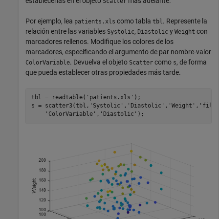
establecerlas en el objeto
más adelante.
Scatter
Por ejemplo, lea
como tabla
. Represente la
patients.xls
tbl
relación entre las variables
,
y
con
Systolic
Diastolic
Weight
marcadores rellenos. Modifique los colores de los
marcadores, especificando el argumento de par nombre-valor
. Devuelva el objeto
como
, de forma
ColorVariable
Scatter
s
que pueda establecer otras propiedades más tarde.
tbl = readtable(
'patients.xls'
);

s = scatter3(tbl,
'Systolic'
,
'Diastolic'
,
'Weight'
,
'fill
'ColorVariable'
,
'Diastolic'
);