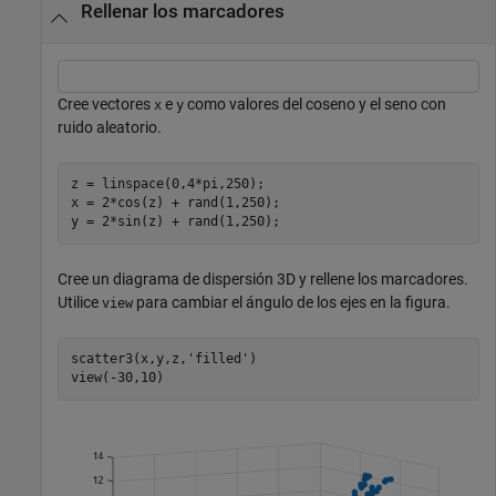
Rellenar los marcadores
Cree vectores
e
como valores del coseno y el seno con
x
y
ruido aleatorio.
z = linspace(0,4*pi,250);

x = 2*cos(z) + rand(1,250);

y = 2*sin(z) + rand(1,250);
Cree un diagrama de dispersión 3D y rellene los marcadores.
Utilice
para cambiar el ángulo de los ejes en la figura.
view
scatter3(x,y,z,
'filled'
)

view(-30,10)