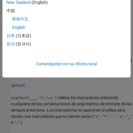
New Zealand
(English)
Para modificar los tamaños de los marcadores, especifique
S
como vector.
中国
简体中文
Para especificar diferentes tamaños en múltiples grupos de
English
coordenadas, especifique una matriz.
(desde R2022a)
日本
(日本語)
ejemplo
한국
(한국어)
especifica los colores de los marcadores.
scatter3(
,
,
,
,
)
X
Y
Z
S
C
Puede especificar un color para todos los marcadores o diferentes
Comuníquese con su oficina local
colores. Por ejemplo, puede representar todos los marcadores en
rojo especificando
como
.
C
"red"
ejemplo
rellena los marcadores utilizando
scatter3(
___
,
)
'filled'
cualquiera de las combinaciones de argumentos de entrada de las
sintaxis anteriores. Los marcadores no aparecen si utiliza esta
opción con marcadores que no tienen caras (
,
,
,
,
"+"
"*"
"."
"x"
"_"
o
).
"|"