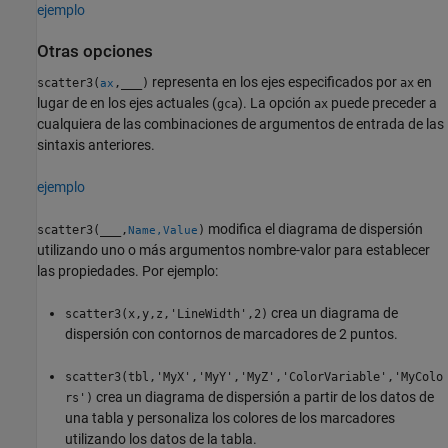
ejemplo
Otras opciones
representa en los ejes especificados por
en
scatter3(
,
___
)
ax
ax
lugar de en los ejes actuales (
). La opción
puede preceder a
gca
ax
cualquiera de las combinaciones de argumentos de entrada de las
sintaxis anteriores.
ejemplo
modifica el diagrama de dispersión
scatter3(
___
,
)
Name,Value
utilizando uno o más argumentos nombre-valor para establecer
las propiedades. Por ejemplo:
crea un diagrama de
scatter3(x,y,z,'LineWidth',2)
dispersión con contornos de marcadores de 2 puntos.
scatter3(tbl,'MyX','MyY','MyZ','ColorVariable','MyColo
crea un diagrama de dispersión a partir de los datos de
rs')
una tabla y personaliza los colores de los marcadores
utilizando los datos de la tabla.