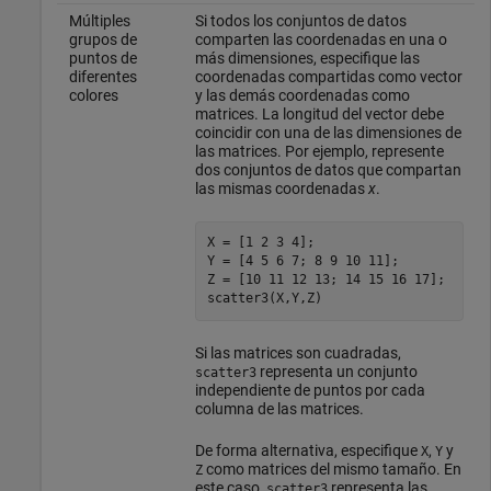
Múltiples
Si todos los conjuntos de datos
grupos de
comparten las coordenadas en una o
puntos de
más dimensiones, especifique las
diferentes
coordenadas compartidas como vector
colores
y las demás coordenadas como
matrices. La longitud del vector debe
coincidir con una de las dimensiones de
las matrices. Por ejemplo, represente
dos conjuntos de datos que compartan
las mismas coordenadas
x
.
X = [1 2 3 4];

Y = [4 5 6 7; 8 9 10 11];

Z = [10 11 12 13; 14 15 16 17];

scatter3(X,Y,Z)
Si las matrices son cuadradas,
representa un conjunto
scatter3
independiente de puntos por cada
columna de las matrices.
De forma alternativa, especifique
,
y
X
Y
como matrices del mismo tamaño. En
Z
este caso,
representa las
scatter3