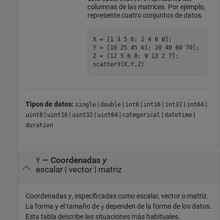
columnas de las matrices. Por ejemplo,
represente cuatro conjuntos de datos.
X = [1 3 5 6; 2 4 6 8];

Y = [10 25 45 61; 20 40 60 70];

Z = [12 5 6 8; 9 13 2 7];

scatter3(X,Y,Z)
Tipos de datos:
|
|
|
|
|
|
single
double
int8
int16
int32
int64
|
|
|
|
|
|
uint8
uint16
uint32
uint64
categorical
datetime
duration
—
Coordenadas
y
Y
escalar
|
vector
|
matriz
Coordenadas
y
, especificadas como escalar, vector o matriz.
La forma y el tamaño de
dependen de la forma de los datos.
y
Esta tabla describe las situaciones más habituales.