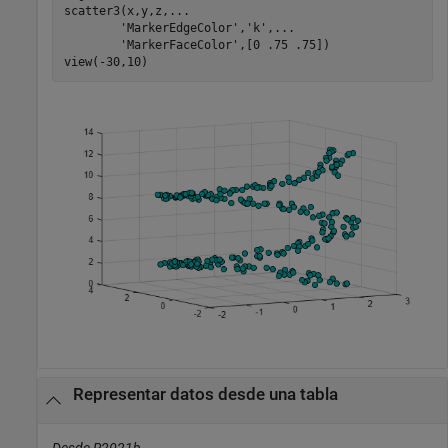
scatter3(x,y,z,
...
'MarkerEdgeColor'
,
'k'
,
...
'MarkerFaceColor'
,[0 .75 .75])

view(-30,10)
Representar datos desde una tabla
Desde R2021b