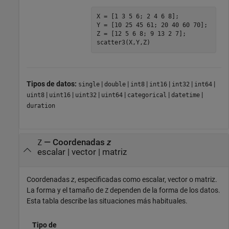
X = [1 3 5 6; 2 4 6 8];

Y = [10 25 45 61; 20 40 60 70];

Z = [12 5 6 8; 9 13 2 7];

scatter3(X,Y,Z)
Tipos de datos:
|
|
|
|
|
|
single
double
int8
int16
int32
int64
|
|
|
|
|
|
uint8
uint16
uint32
uint64
categorical
datetime
duration
—
Coordenadas
z
Z
escalar
|
vector
|
matriz
Coordenadas
z
, especificadas como escalar, vector o matriz.
La forma y el tamaño de
dependen de la forma de los datos.
Z
Esta tabla describe las situaciones más habituales.
Tipo de