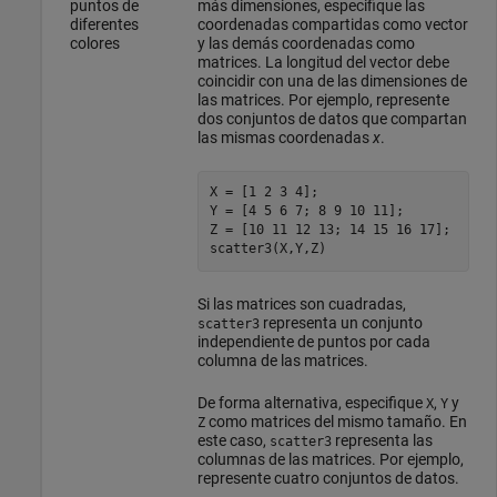
puntos de
más dimensiones, especifique las
diferentes
coordenadas compartidas como vector
colores
y las demás coordenadas como
matrices. La longitud del vector debe
coincidir con una de las dimensiones de
las matrices. Por ejemplo, represente
dos conjuntos de datos que compartan
las mismas coordenadas
x
.
X = [1 2 3 4];

Y = [4 5 6 7; 8 9 10 11];

Z = [10 11 12 13; 14 15 16 17];

scatter3(X,Y,Z)
Si las matrices son cuadradas,
representa un conjunto
scatter3
independiente de puntos por cada
columna de las matrices.
De forma alternativa, especifique
,
y
X
Y
como matrices del mismo tamaño. En
Z
este caso,
representa las
scatter3
columnas de las matrices. Por ejemplo,
represente cuatro conjuntos de datos.