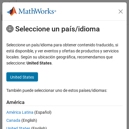
Saltar al contenido
Centro de ayuda de MATLAB
Mostrar/ocultar menú de navegación
Seleccione un país/idioma
Contenido principal
Inicio de Documentación
scatter3
MATLAB
Seleccione un país/idioma para obtener contenido traducido, si
Gráficas
Diagrama de dispersión 3D
está disponible, y ver eventos y ofertas de productos y servicios
Gráficas en 2D y 3D
locales. Según su ubicación geográfica, recomendamos que
contraer todo en la página
seleccione:
United States
.
Gráficas de distribución de datos
MATLAB
United States
Gráficas
Sintaxis
Gráficas en 2D y 3D
También puede seleccionar uno de estos países/idiomas:
Gráficas de datos discretos
scatter3(X,Y,Z)
América
scatter3(X,Y,Z,S)
scatter3
scatter3(X,Y,Z,S,C)
América Latina
(Español)
EN ESTA PÁGINA
scatter3(
___
,'filled')
Canada
(English)
scatter3(
___
,markertype)
Sintaxis
scatter3(tbl,xvar,yvar,zvar)
United States
(English)