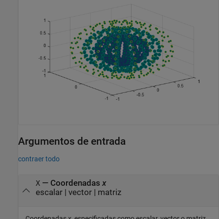
Argumentos de entrada
contraer todo
—
Coordenadas
x
X
escalar
|
vector
|
matriz
Coordenadas
x
, especificadas como escalar, vector o matriz.