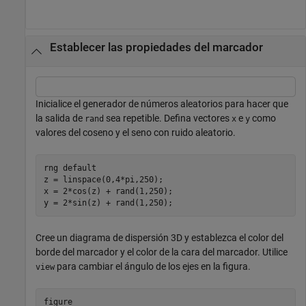
Establecer las propiedades del marcador
Inicialice el generador de números aleatorios para hacer que
la salida de
sea repetible. Defina vectores
e
como
rand
x
y
valores del coseno y el seno con ruido aleatorio.
rng 
default
z = linspace(0,4*pi,250);

x = 2*cos(z) + rand(1,250);

y = 2*sin(z) + rand(1,250);
Cree un diagrama de dispersión 3D y establezca el color del
borde del marcador y el color de la cara del marcador. Utilice
para cambiar el ángulo de los ejes en la figura.
view
figure
