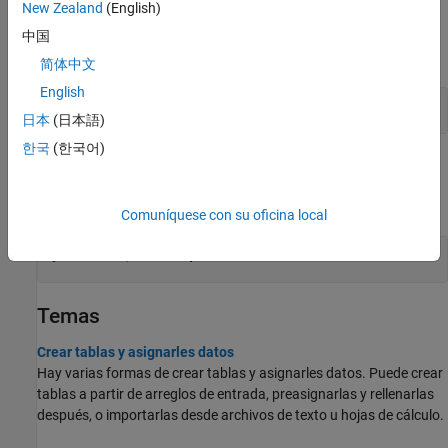
New Zealand
(English)
Apps
中国
expandir todo
简体中文
English
Limpiar y organizar tablas
日本
(日本語)
한국
(한국어)
Tareas de Live Editor
expandir todo
Comuníquese con su oficina local
Pivotar, unir o apilar tablas
Temas
Crear tablas y asignarles datos
Hay varias formas de crear tablas y asignarles datos. Puede crear
tablas a partir de arreglos de entrada, preasignarlas y rellenarlas
después, o importarlas desde archivos de texto u hojas de cálculo.