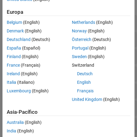
expandir todo
Diccionarios
Europa
Series temporales
Crear tablas y convertir tipo
Identificación de tipos de datos
Belgium
(English)
Netherlands
(English)
Conversión de tipos de datos
Denmark
(English)
Norway
(English)
Leer y escribir archivos
Deutschland
(Deutsch)
Österreich
(Deutsch)
España
(Español)
Portugal
(English)
Información de resumen y gráfica apilada
Finland
(English)
Sweden
(English)
France
(Français)
Switzerland
Ordenar, filtrar y reorganizar
Ireland
(English)
Deutsch
Italia
(Italiano)
English
Operaciones de combinación y conjuntos
Luxembourg
(English)
Français
United Kingdom
(English)
Valores faltantes
Asia-Pacífico
Australia
(English)
Aplicar funciones al contenido de la tabla
India
(English)