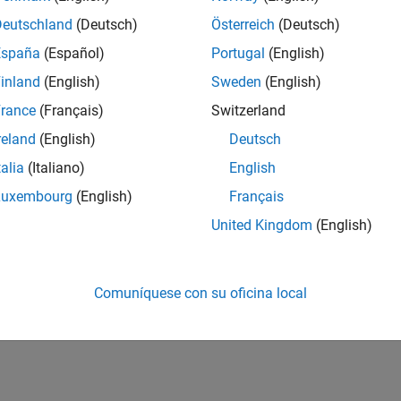
Deutschland
(Deutsch)
Österreich
(Deutsch)
How useful was this informat
España
(Español)
Portugal
(English)
inland
(English)
Sweden
(English)
rance
(Français)
Switzerland
reland
(English)
Deutsch
talia
(Italiano)
English
Luxembourg
(English)
Français
United Kingdom
(English)
Comuníquese con su oficina local