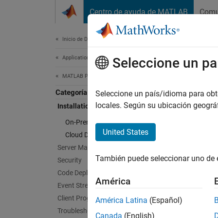
Saltar al contenido
Centro de ayuda de MATLAB
Comu
Document
Inicio de Documentación
Application Deployment
Inst
Seleccione un pa
MATLAB Production Server
Categoría
Install
Seleccione un país/idioma para obten
You can
locales. Según su ubicación geogr
Installation
Server
i
On-Premises Installation
MATLAB
United States
Cloud Deployment
Server Management
Cate
También puede seleccionar uno de 
Security
On-Prem
Code Deployment
América
Install
Event Stream Processing
Client Programming
Cloud 
América Latina
(Español)
Troubleshooting
Deplo
Canada
(English)