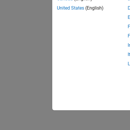
United States
(English)
F
F
I
I