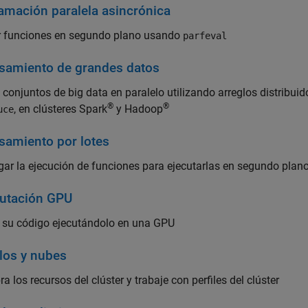
amación paralela asincrónica
r funciones en segundo plano usando
parfeval
samiento de grandes datos
 conjuntos de big data en paralelo utilizando arreglos distribui
®
®
, en clústeres Spark
y Hadoop
uce
samiento por lotes
ar la ejecución de funciones para ejecutarlas en segundo plano
utación GPU
e su código ejecutándolo en una GPU
os y nubes
a los recursos del clúster y trabaje con perfiles del clúster