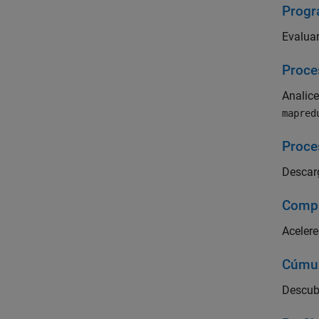
Progr
Evalua
Proce
Analice
mapred
Proce
Descarg
Comp
Aceler
Cúmul
Descubr