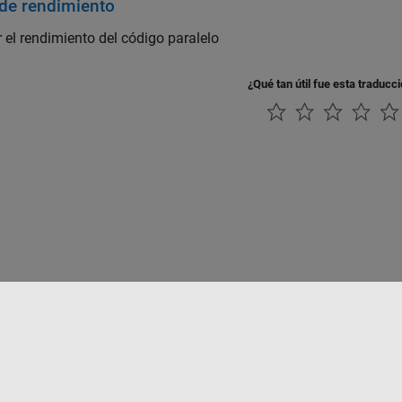
 de rendimiento
 el rendimiento del código paralelo
¿Qué tan útil fue esta traducc
rivacidad
Antipiratería
Estado de las aplicaciones
Información de contac