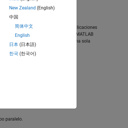
New Zealand
(English)
miento de los escritorios multinúcleo y
中国
cesos y workers de procesos (motores
简体中文
código, puede ejecutar las mismas aplicaciones
e utilizar la caja de herramientas con
MATLAB
English
randes para caber en la memoria de una sola
日本
(日本語)
한국
(한국어)
o paralelo.