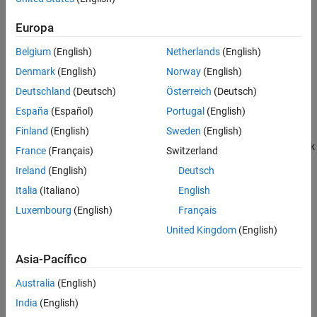
MATLAB
.
Europa
También puede modelar bloques y componentes de Simulink
integrando modelos de Simulink existentes y herramientas o
Belgium
(English)
Netherlands
(English)
código externos en Simulink. Para obtener más información,
Denmark
(English)
Norway
(English)
consulte
Crear componentes del modelo a gran escala
.
Deutschland
(Deutsch)
Österreich
(Deutsch)
Categorías
España
(Español)
Portugal
(English)
Finland
(English)
Sweden
(English)
Conceptos básicos para crear bloques
Principios para extender la funcionalidad de modelado de Simulink
France
(Français)
Switzerland
creando bloques
Ireland
(English)
Deutsch
Crear bloques con MATLAB
Italia
(Italiano)
English
Utilice código de MATLAB en API especializadas para crear
Luxembourg
(English)
Français
bloques
United Kingdom
(English)
Crear bloques mediante C/C++
Utilice código C/C++ en API especializadas para crear bloques
Asia-Pacífico
¿Qué tan útil fue esta traducción?
Australia
(English)
India
(English)