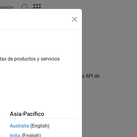
 sesión
Respuestas
e para funciones S de
tas de productos y servicios
a en las funciones S
liada de los bloques a través de varias API de
Asia-Pacífico
Australia
(English)
India
(English)