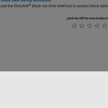
 Block Data During Simulation
®
 use the Simulink
block run-time interface to access block data
¿Qué tan útil fue esta traducc
rivacidad
Antipiratería
Estado de las aplicaciones
Información de contac