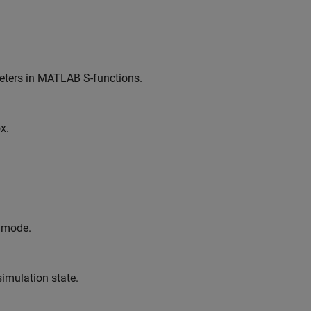
meters in MATLAB S-functions.
x.
l mode.
imulation state.