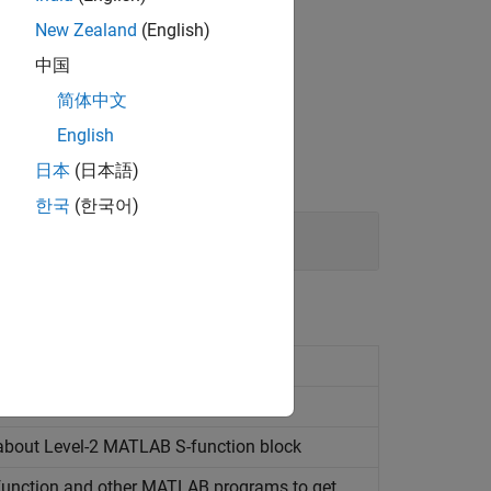
New Zealand
(English)
中国
简体中文
English
日本
(日本語)
한국
(한국어)
formation about block input port
formation about block output port
about Level-2
MATLAB
S-function block
unction and other
MATLAB
programs to get