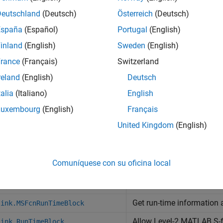
se parámetros a funciones S.
Deutschland
(Deutsch)
Österreich
(Deutsch)
España
(Español)
Portugal
(English)
ee parámetros en tiempo de ejecución
inland
(English)
Sweden
(English)
odos
rance
(Français)
Switzerland
reland
(English)
Deutsch
ir todo
talia
(Italiano)
English
étodos de callback de función S
Luxembourg
(English)
Français
United Kingdom
(English)
es
Comuníquese con su oficina local
Provide precompilation in
link.BlockPreCompInputPortData
Provide precompilation in
link.BlockPreCompOutputPortData
Get run-time information 
link.MSFcnRunTimeBlock
Allow Level-2
MATLAB
S-f
link.RunTimeBlock