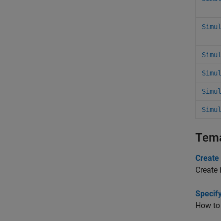
Simu
Simu
Simu
Simu
Simu
Tem
Create 
Create 
Specif
How to 