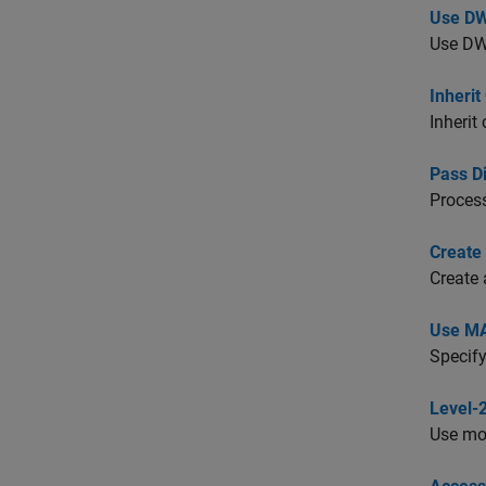
Use DW
Use DWo
Inheri
Inherit
Pass D
Proces
Create
Create 
Use MA
Specify
Level-
Use mod