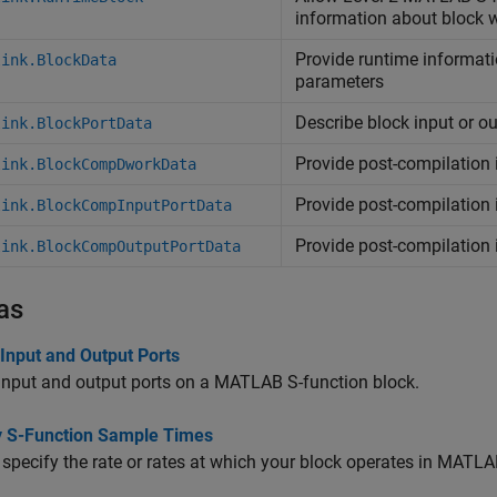
information about block w
Provide runtime informati
link.BlockData
parameters
Describe block input or ou
link.BlockPortData
Provide post-compilation
link.BlockCompDworkData
Provide post-compilation 
link.BlockCompInputPortData
Provide post-compilation 
link.BlockCompOutputPortData
as
Input and Output Ports
input and output ports on a MATLAB S-function block.
y S-Function Sample Times
specify the rate or rates at which your block operates in MATLA