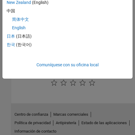
New Zealand
(English)
Conceptos básicos de funciones S de MATLAB
Principios de implementación de funciones S
中国
Crear funciones S de MATLAB
简体中文
Cree bloques personalizados con funciones S de nivel 2 de
English
MATLAB
日本
(日本語)
Configure las características del bloque para funciones S de
한국
(한국어)
MATLAB
Implemente los tiempos de muestreo y las funciones de entrada y
salida en las funciones S
Comuníquese con su oficina local
¿Qué tan útil fue esta traducción?
Centro de confianza
Marcas comerciales
Política de privacidad
Antipiratería
Estado de las aplicaciones
Información de contacto