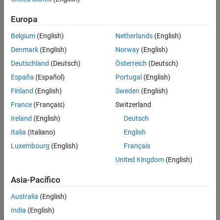
Crear bloques con MATLAB Functions
Señales reales o complejas
Europa
Señales basadas en tramas
Belgium
(English)
Netherlands
(English)
Denmark
(English)
Norway
(English)
Múltiples tasas de muestreo
Deutschland
(Deutsch)
Österreich
(Deutsch)
Datos y vectores de trabajo definidos por el usuario
España
(Español)
Portugal
(English)
Finland
(English)
Sweden
(English)
Parámetros ajustables y en tiempo de ejecución
France
(Français)
Switzerland
Temas destacados
Ireland
(English)
Deutsch
Italia
(Italiano)
English
Implementar funciones de MATLAB en Simulink con bloques
Luxembourg
(English)
Français
MATLAB Function
United Kingdom
(English)
Write Level-2 MATLAB S-Functions
Available S-Function Implementations
Asia-Pacífico
Inlining S-Functions
(Simulink Coder)
Australia
(English)
Categorías
India
(English)