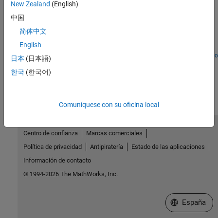
New Zealand
(English)
Spiral Galaxy Formation Simulation Using MATLAB
中国
Function Blocks
简体中文
Use
MATLAB Function
blocks to simulate and plot galaxy
English
interactions.
Abrir modelo
日本
(日本語)
¿Qué tan útil fue esta traducción?
한국
(한국어)
Comuníquese con su oficina local
Centro de confianza
Marcas comerciales
Política de privacidad
Antipiratería
Estado de las aplicaciones
Información de contacto
© 1994-2026 The MathWorks, Inc.
Seleccione un
España