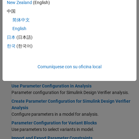
errores de diseño: En este flujo de trabajo, se cambian los
New Zealand
(English)
parámetros después de detectar errores de diseño para
中国
comprobar si el valor de algún parámetro produce como
resultado un error en tiempo de ejecución en la lógica que
简体中文
utilizar estos valores.
English
日本
(日本語)
한국
(한국어)
Temas
Comuníquese con su oficina local
Conceptos básicos sobre la configuración de
parámetros
Use Parameter Configuration in Analysis
Parameter configuration for
Simulink Design Verifier
analysis.
Create Parameter Configuration for Simulink Design Verifier
Analysis
Configure parameters in a model for analysis.
Parameter Configuration for Variant Blocks
Use parameters to select variants in model.
Import and Export Parameter Constraints