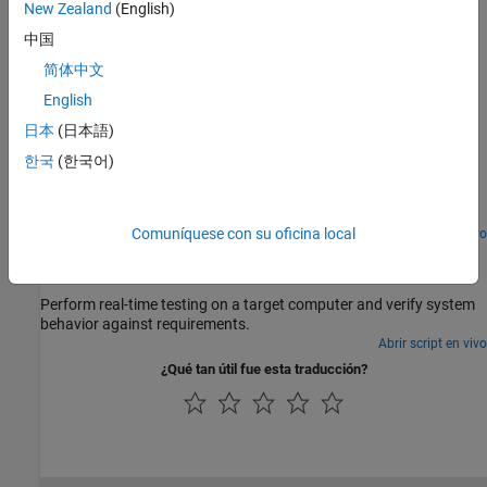
New Zealand
(English)
Test Execution Order
中国
Order in which models load, and test cases, iterations, and
简体中文
callbacks run.
English
Ejemplos destacados
日本
(日本語)
Back-to-Back (MIL/SIL) Equivalence Testing an Atomic
한국
(한국어)
Subsystem
Run back-to-back test on an atomic subsystem.
Comuníquese con su oficina local
Abrir script en vivo
Projector Controller Testing Using verify and Real-Time
Tests
Perform real-time testing on a target computer and verify system
behavior against requirements.
Abrir script en vivo
¿Qué tan útil fue esta traducción?