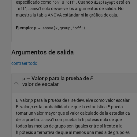
especificado como
u
. Cuando
está en
'on'
'off'
displayopt
,
solo devuelve los argumentos de salida. No
'off'
anova1
muestra la tabla ANOVA estándar ni la gráfica de caja.
Ejemplo:
p = anova(x,group,'off')
Argumentos de salida
contraer todo
— Valor
p
para la prueba de
F
p
valor de escalar
El valor
p
para la prueba de
F
se devuelve como valor escalar.
El valor
p
es la probabilidad de que la estadística
F
pueda
tomar un valor mayor que el valor calculado de la estadística
de la prueba.
comprueba la hipótesis nula de que
anova1
todas las medias de grupo son iguales entre sí frente a la
hipótesis alternativa de que al menos una media de grupo es