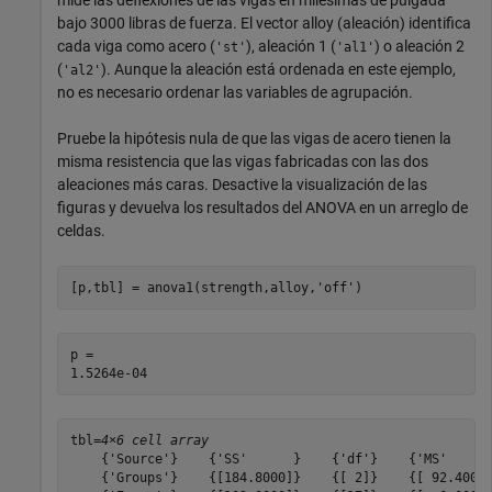
mide las deflexiones de las vigas en milésimas de pulgada
bajo 3000 libras de fuerza. El vector alloy (aleación) identifica
cada viga como acero (
), aleación 1 (
) o aleación 2
'st'
'al1'
(
). Aunque la aleación está ordenada en este ejemplo,
'al2'
no es necesario ordenar las variables de agrupación.
Pruebe la hipótesis nula de que las vigas de acero tienen la
misma resistencia que las vigas fabricadas con las dos
aleaciones más caras. Desactive la visualización de las
figuras y devuelva los resultados del ANOVA en un arreglo de
celdas.
[p,tbl] = anova1(strength,alloy,
'off'
)
p = 

tbl=
4×6 cell array
    {'Source'}    {'SS'      }    {'df'}    {'MS'      
    {'Groups'}    {[184.8000]}    {[ 2]}    {[ 92.4000]