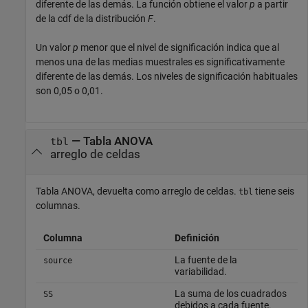
diferente de las demás. La función obtiene el valor
p
a partir
de la cdf de la distribución
F
.
Un valor
p
menor que el nivel de significación indica que al
menos una de las medias muestrales es significativamente
diferente de las demás. Los niveles de significación habituales
son 0,05 o 0,01.
— Tabla ANOVA
tbl
arreglo de celdas
Tabla ANOVA, devuelta como arreglo de celdas.
tiene seis
tbl
columnas.
Columna
Definición
La fuente de la
source
variabilidad.
La suma de los cuadrados
SS
debidos a cada fuente.