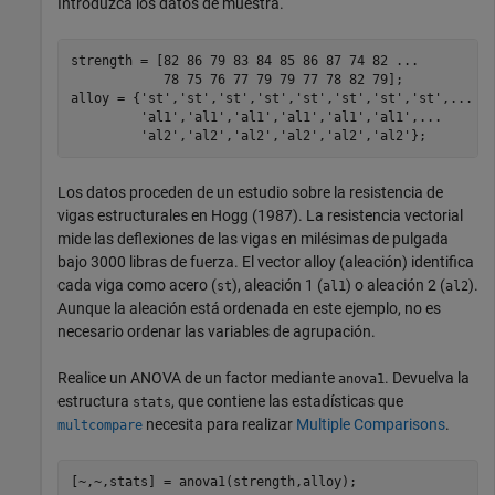
Introduzca los datos de muestra.
strength = [82 86 79 83 84 85 86 87 74 82 
...
            78 75 76 77 79 79 77 78 82 79];

alloy = {
'st'
,
'st'
,
'st'
,
'st'
,
'st'
,
'st'
,
'st'
,
'st'
,
...
'al1'
,
'al1'
,
'al1'
,
'al1'
,
'al1'
,
'al1'
,
...
'al2'
,
'al2'
,
'al2'
,
'al2'
,
'al2'
,
'al2'
};
Los datos proceden de un estudio sobre la resistencia de
vigas estructurales en Hogg (1987). La resistencia vectorial
mide las deflexiones de las vigas en milésimas de pulgada
bajo 3000 libras de fuerza. El vector alloy (aleación) identifica
cada viga como acero (
), aleación 1 (
) o aleación 2 (
).
st
al1
al2
Aunque la aleación está ordenada en este ejemplo, no es
necesario ordenar las variables de agrupación.
Realice un ANOVA de un factor mediante
. Devuelva la
anova1
estructura
, que contiene las estadísticas que
stats
necesita para realizar
Multiple Comparisons
.
multcompare
[~,~,stats] = anova1(strength,alloy);