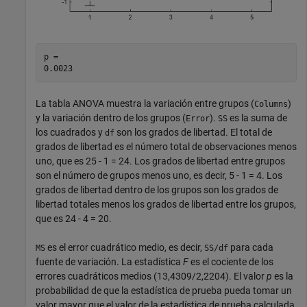
p = 

La tabla ANOVA muestra la variación entre grupos (
)
Columns
y la variación dentro de los grupos (
).
es la suma de
Error
SS
los cuadrados y
son los grados de libertad. El total de
df
grados de libertad es el número total de observaciones menos
uno, que es 25 - 1 = 24. Los grados de libertad entre grupos
son el número de grupos menos uno, es decir, 5 - 1 = 4. Los
grados de libertad dentro de los grupos son los grados de
libertad totales menos los grados de libertad entre los grupos,
que es 24 - 4 = 20.
es el error cuadrático medio, es decir,
para cada
MS
SS/df
fuente de variación. La estadística
F
es el cociente de los
errores cuadráticos medios (13,4309/2,2204). El valor
p
es la
probabilidad de que la estadística de prueba pueda tomar un
valor mayor que el valor de la estadística de prueba calculada,