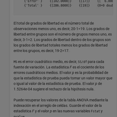
    {'Error' }    {[102.0000]}    {[17]}    {[  6.0000]
    {'Total' }    {[286.8000]}    {[19]}    {0×0 double
El total de grados de libertad es el número total de
observaciones menos uno, es decir,
2
0
-
1
=
1
9
. Los grados de
libertad entre grupos son el número de grupos menos uno, es
decir,
3
-
1
=
2
. Los grados de libertad dentro de los grupos son
los grados de libertad totales menos los grados de libertad
entre los grupos, es decir,
1
9
-
2
=
1
7
.
es el error cuadrático medio, es decir,
para cada
MS
SS/df
fuente de variación. La estadística
F
es el cociente de los
errores cuadráticos medios. El valor
p
es la probabilidad de
que la estadística de prueba pueda tomar un valor mayor que
o igual al valor de la estadística de prueba. El valor
p
de
1.5264e-04 sugiere el rechazo de la hipótesis nula.
Puede recuperar los valores de la tabla ANOVA mediante la
indexación en el arreglo de celdas. Guarde el valor de la
estadística
F
y el valor
p
en las nuevas variables
y
Fstat
.
pvalue