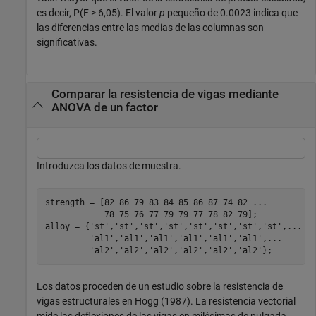
es decir, P(F > 6,05). El valor
p
pequeño de 0.0023 indica que
las diferencias entre las medias de las columnas son
significativas.
Comparar la resistencia de vigas mediante
ANOVA de un factor
Introduzca los datos de muestra.
strength = [82 86 79 83 84 85 86 87 74 82 
...
            78 75 76 77 79 79 77 78 82 79];

alloy = {
'st'
,
'st'
,
'st'
,
'st'
,
'st'
,
'st'
,
'st'
,
'st'
,
...
'al1'
,
'al1'
,
'al1'
,
'al1'
,
'al1'
,
'al1'
,
...
'al2'
,
'al2'
,
'al2'
,
'al2'
,
'al2'
,
'al2'
};
Los datos proceden de un estudio sobre la resistencia de
vigas estructurales en Hogg (1987). La resistencia vectorial