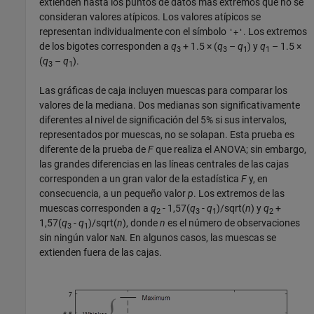
extienden hasta los puntos de datos más extremos que no se
consideran valores atípicos. Los valores atípicos se
representan individualmente con el símbolo
. Los extremos
'+'
de los bigotes corresponden a
q
+ 1.5 × (
q
–
q
)
y
q
– 1.5 ×
3
3
1
1
(
q
–
q
)
.
3
1
Las gráficas de caja incluyen muescas para comparar los
valores de la mediana. Dos medianas son significativamente
diferentes al nivel de significación del 5% si sus intervalos,
representados por muescas, no se solapan. Esta prueba es
diferente de la prueba de
F
que realiza el ANOVA; sin embargo,
las grandes diferencias en las líneas centrales de las cajas
corresponden a un gran valor de la estadística
F
y, en
consecuencia, a un pequeño valor
p
. Los extremos de las
muescas corresponden a
q
- 1,57(
q
-
q
)/sqrt(
n
) y
q
+
2
3
1
2
1,57(
q
-
q
)/sqrt(
n
), donde
n
es el número de observaciones
3
1
sin ningún valor
. En algunos casos, las muescas se
NaN
extienden fuera de las cajas.