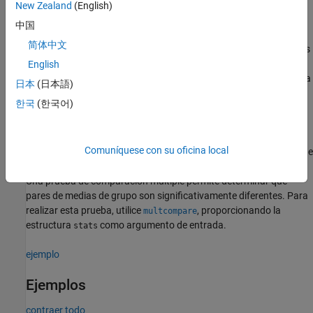
New Zealand
(English)
devuelve la tabla ANOVA (incluidas las
[
,
] = anova1(
___
)
p
tbl
中国
etiquetas de columna y fila) en el arreglo de celdas
utilizando
tbl
简体中文
cualquiera de las combinaciones de argumentos de entrada de las
sintaxis anteriores. Para copiar una versión de texto de la tabla
English
ANOVA en el portapapeles, seleccione
Edit > Copy Text
en la figura
日本
(日本語)
de la tabla ANOVA.
한국
(한국어)
ejemplo
Comuníquese con su oficina local
devuelve una estructura,
, que
[
,
,
] = anova1(
___
)
stats
p
tbl
stats
puede utilizar para realizar una
prueba de comparación múltiple
.
Una prueba de comparación múltiple permite determinar qué
pares de medias de grupo son significativamente diferentes. Para
realizar esta prueba, utilice
, proporcionando la
multcompare
estructura
como argumento de entrada.
stats
ejemplo
Ejemplos
contraer todo