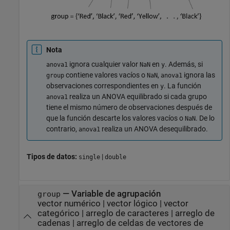
Nota
ignora cualquier valor
en
. Además, si
anova1
NaN
y
contiene valores vacíos o
,
ignora las
group
NaN
anova1
observaciones correspondientes en
. La función
y
realiza un ANOVA equilibrado si cada grupo
anova1
tiene el mismo número de observaciones después de
que la función descarte los valores vacíos o
. De lo
NaN
contrario,
realiza un ANOVA desequilibrado.
anova1
Tipos de datos:
|
single
double
—
Variable de agrupación
group
vector numérico
|
vector lógico
|
vector
categórico
|
arreglo de caracteres
|
arreglo de
cadenas
|
arreglo de celdas de vectores de