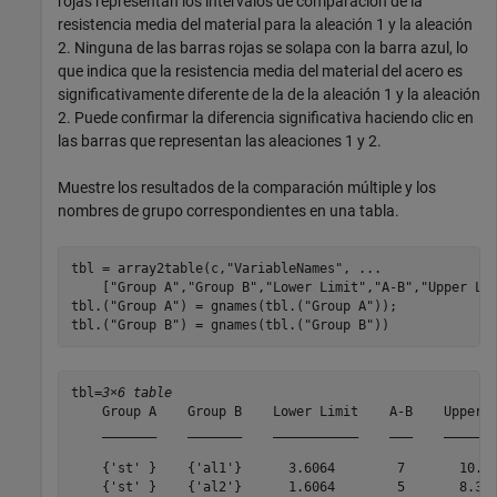
rojas representan los intervalos de comparación de la
resistencia media del material para la aleación 1 y la aleación
2. Ninguna de las barras rojas se solapa con la barra azul, lo
que indica que la resistencia media del material del acero es
significativamente diferente de la de la aleación 1 y la aleación
2. Puede confirmar la diferencia significativa haciendo clic en
las barras que representan las aleaciones 1 y 2.
Muestre los resultados de la comparación múltiple y los
nombres de grupo correspondientes en una tabla.
tbl = array2table(c,
"VariableNames"
, 
...
    [
"Group A"
,
"Group B"
,
"Lower Limit"
,
"A-B"
,
"Upper Li
tbl.(
"Group A"
) = gnames(tbl.(
"Group A"
));

tbl.(
"Group B"
) = gnames(tbl.(
"Group B"
))
tbl=
3×6 table
    Group A    Group B    Lower Limit    A-B    Upper L
    _______    _______    ___________    ___    _______
    {'st' }    {'al1'}      3.6064        7       10.39
    {'st' }    {'al2'}      1.6064        5       8.393