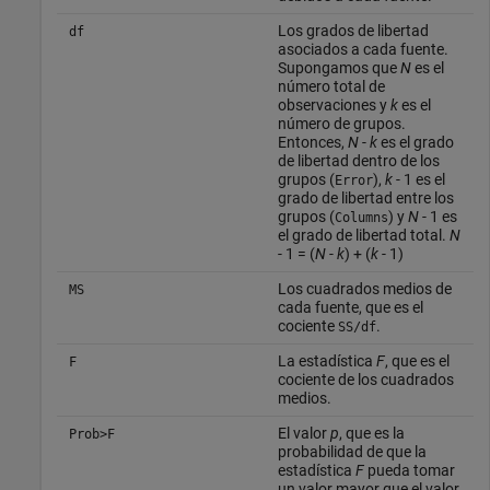
Los grados de libertad
df
asociados a cada fuente.
Supongamos que
N
es el
número total de
observaciones y
k
es el
número de grupos.
Entonces,
N
-
k
es el grado
de libertad dentro de los
grupos (
),
k
- 1 es el
Error
grado de libertad entre los
grupos (
) y
N
- 1 es
Columns
el grado de libertad total.
N
- 1 = (
N
-
k
) + (
k
- 1)
Los cuadrados medios de
MS
cada fuente, que es el
cociente
.
SS/df
La estadística
F
, que es el
F
cociente de los cuadrados
medios.
El valor
p
, que es la
Prob>F
probabilidad de que la
estadística
F
pueda tomar
un valor mayor que el valor