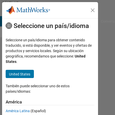
Saltar al contenido
MATLAB
Answers
B Answers
File Exchange
Cody
AI Chat Playground
Convers
Seleccione un país/idioma
Seleccione un país/idioma para obtener contenido
traducido, si está disponible, y ver eventos y ofertas de
how to
productos y servicios locales. Según su ubicación
geográfica, recomendamos que seleccione:
United
select
States
.
specific
values
United States
in a
También puede seleccionar uno de estos
matrix
países/idiomas:
América
Shani
18
América Latina
(Español)