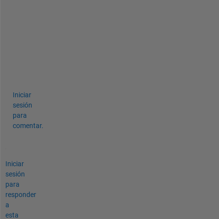
e
. 
T
h
a
n
k
s
Iniciar
sesión
para
comentar.
Iniciar
sesión
para
responder
a
esta