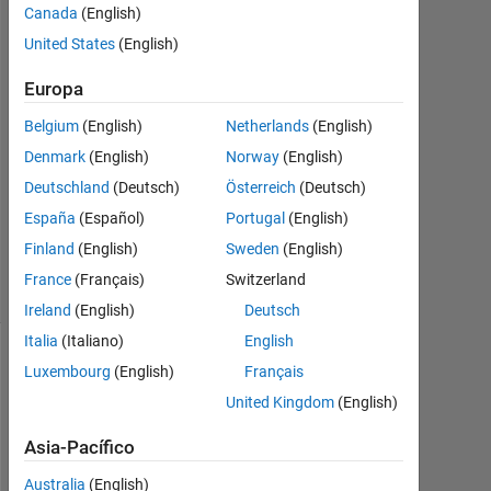
Nov.
Canada
(English)
2013
United States
(English)
1
Respuesta
Europa
Respuesta
Belgium
(English)
Netherlands
(English)
aceptada
Denmark
(English)
Norway
(English)
Deutschland
(Deutsch)
Österreich
(Deutsch)
Actualizado
España
(Español)
Portugal
(English)
a las 23
Nov. 2013
Finland
(English)
Sweden
(English)
41 Visualizaciones
France
(Français)
Switzerland
(30 días)
Ireland
(English)
Deutsch
Italia
(Italiano)
English
Luxembourg
(English)
Français
United Kingdom
(English)
Asia-Pacífico
Australia
(English)