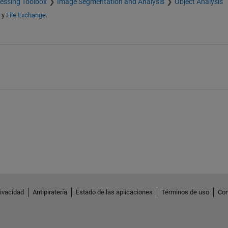
essing Toolbox
Image Segmentation and Analysis
Object Analysis
y
File Exchange
.
rivacidad
Antipiratería
Estado de las aplicaciones
Términos de uso
Con