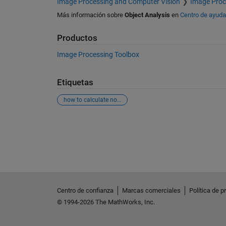
Image Processing and Computer Vision
Image Proc
Más información sobre
Object Analysis
en
Centro de ayuda
Productos
Image Processing Toolbox
Etiquetas
how to calculate no. of edge pixel of a image for a particular(e.g sobel edge detector) edge detector using matlab
Ver también
Centro de confianza
Marcas comerciales
Política de p
© 1994-2026 The MathWorks, Inc.