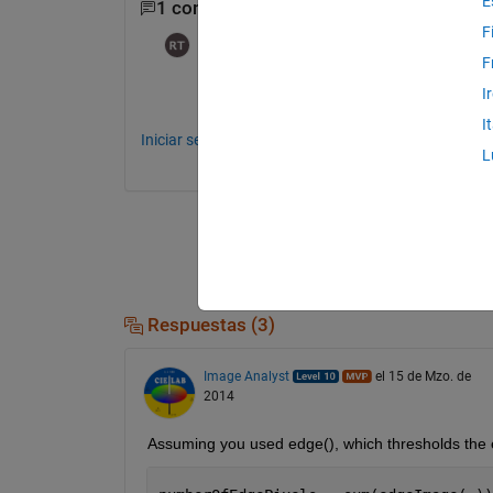
E
1 comentario
F
Ram
el 23 de Feb. de 2016
F
what are edge pixels ?? how to find edge 
I
I
Iniciar sesión para comentar.
L
Respuestas (3)
Image Analyst
el 15 de Mzo. de
2014
Assuming you used edge(), which thresholds the 