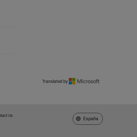
Translated by
tact Us
Seleccione un país/idioma
España