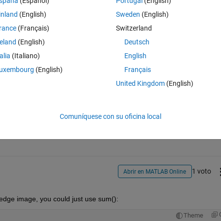
spaña
(Español)
Portugal
(English)
inland
(English)
Sweden
(English)
rance
(Français)
Switzerland
pixels using sobel operator
reland
(English)
Deutsch
talia
(Italiano)
English
uxembourg
(English)
Français
United Kingdom
(English)
Iniciar sesión para responder a esta 
Comuníquese con su oficina local
Compartir
Iniciar sesión para seguir la 
1 voto
Abrir en MATLAB Online
edge image, you could just use sum():
Theme