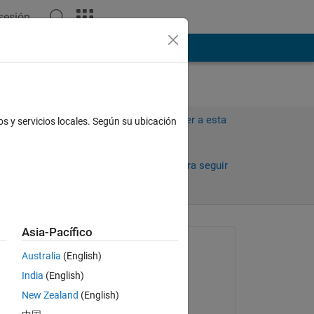
 sesión
ión
Más
Iniciar sesión para responder a esta
os y servicios locales. Según su ubicación
pregunta.
Compartir
Iniciar sesión para seguir
la actividad
Asia-Pacífico
Preguntada:
Australia
(English)
Biswajit
India
(English)
el 15 de Mzo. de 2014
New Zealand
(English)
Comentada: