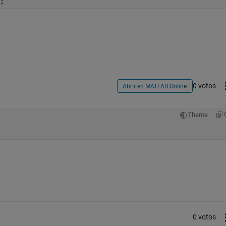
;
0 votos
Abrir en MATLAB Online
Theme
0 votos