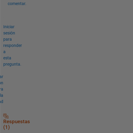
comentar.
Iniciar
sesión
para
responder
a
esta
pregunta.
ar
ón
ra
la
ad
Respuestas
(1)