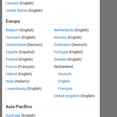
program."
Canada
(English)
United States
(English)
zahra
Europa
rashidi
8
Belgium
(English)
Netherlands
(English)
Mzo.
Denmark
(English)
Norway
(English)
2022
Deutschland
(Deutsch)
Österreich
(Deutsch)
1
España
(Español)
Portugal
(English)
Respuesta
Finland
(English)
Sweden
(English)
Actualizado
France
(Français)
Switzerland
a las 9 Abr.
Ireland
(English)
Deutsch
2025
Italia
(Italiano)
English
21 Visualizaciones
(30 días)
Luxembourg
(English)
Français
United Kingdom
(English)
Asia-Pacífico
Australia
(English)