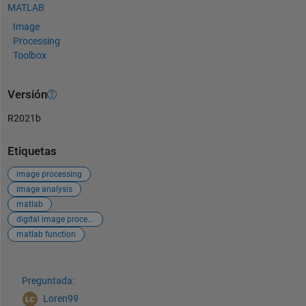
MATLAB
Image
Processing
Toolbox
Versión
R2021b
Etiquetas
image processing
image analysis
matlab
digital image processing
matlab function
Ver también
Preguntada:
Loren99