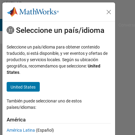
Saltar al contenido
MATLAB
Answers
B Answers
File Exchange
Cody
AI Chat Playground
Convers
Seleccione un país/idioma
Seleccione un país/idioma para obtener contenido
traducido, si está disponible, y ver eventos y ofertas de
How
productos y servicios locales. Según su ubicación
geográfica, recomendamos que seleccione:
United
to
States
.
create
a
United States
graph
También puede seleccionar uno de estos
of
países/idiomas:
pixels?
América
Loren99
América Latina
(Español)