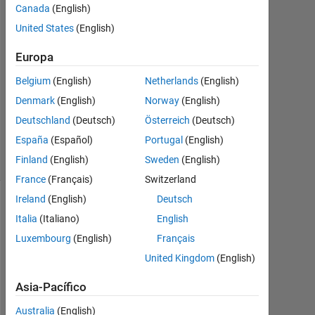
15
Canada
(English)
Mayo
United States
(English)
2022
1
Europa
Respuesta
Belgium
(English)
Netherlands
(English)
Actualizado
Denmark
(English)
Norway
(English)
a las 15
Deutschland
(Deutsch)
Österreich
(Deutsch)
Mayo 2022
España
(Español)
Portugal
(English)
8 Visualizaciones
Finland
(English)
Sweden
(English)
(30 días)
France
(Français)
Switzerland
Ireland
(English)
Deutsch
Italia
(Italiano)
English
Luxembourg
(English)
Français
United Kingdom
(English)
Asia-Pacífico
Australia
(English)