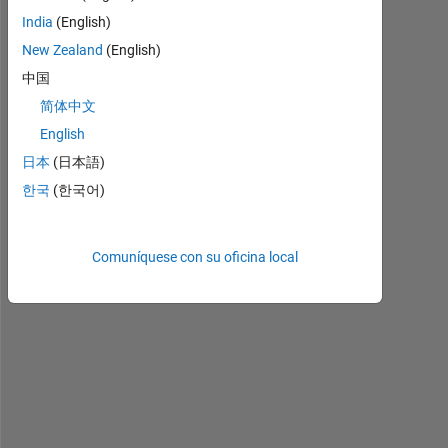
I 
India
(English)
h
New Zealand
(English)
a
v
中国
e 
简体中文
t
English
h
i
日本
(日本語)
s 
한국
(한국어)
M
a
t
Comuníquese con su oficina local
l
a
b 
c
o
d
e 
t
h