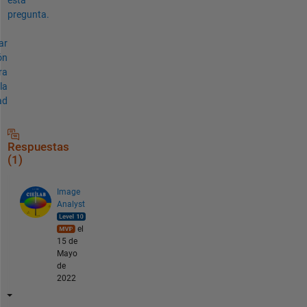
pregunta.
ar
ón
ra
la
ad
Respuestas
(1)
Image
Analyst
el
15 de
Mayo
de
2022