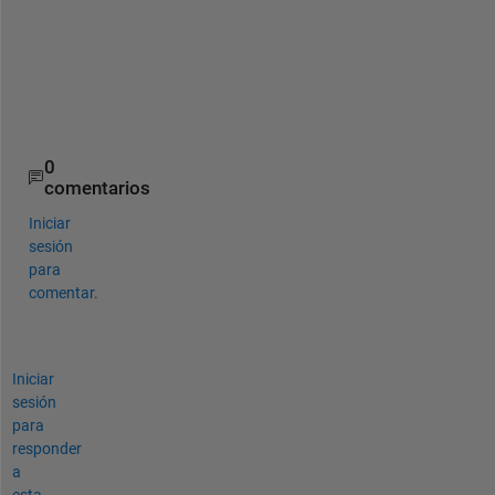
out = bwskel(BW,
'MinBranchLength'
,1e6);
imshow(out)
0
comentarios
Iniciar
sesión
para
comentar.
Iniciar
sesión
para
responder
a
esta