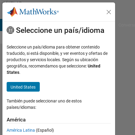
Saltar al contenido
MATLAB
Answers
B Answers
File Exchange
Cody
AI Chat Playground
Convers
Seleccione un país/idioma
Seleccione un país/idioma para obtener contenido
traducido, si está disponible, y ver eventos y ofertas de
Why doesn't
productos y servicios locales. Según su ubicación
geográfica, recomendamos que seleccione:
United
bwconncomp
States
.
detect each
connected
United States
component
También puede seleccionar uno de estos
as expected?
países/idiomas:
América
Loren99
6
América Latina
(Español)