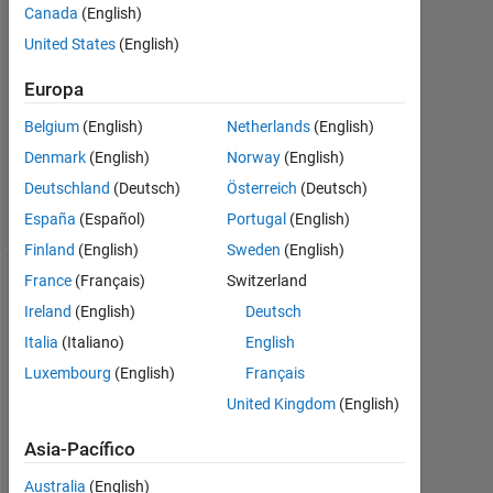
Jun.
Canada
(English)
2022
United States
(English)
1
Respuesta
Europa
Actualizado
Belgium
(English)
Netherlands
(English)
a las 6 Jun.
Denmark
(English)
Norway
(English)
2022
Deutschland
(Deutsch)
Österreich
(Deutsch)
10 Visualizaciones
(30 días)
España
(Español)
Portugal
(English)
Finland
(English)
Sweden
(English)
France
(Français)
Switzerland
Mostrar
Ireland
(English)
Deutsch
comentarios
Italia
(Italiano)
English
más
antiguos
Luxembourg
(English)
Français
United Kingdom
(English)
Asia-Pacífico
H
Australia
(English)