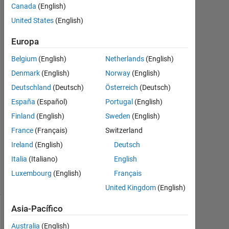
Canada
(English)
United States
(English)
Sterne_17
29
Europa
Dic.
2022
Belgium
(English)
Netherlands
(English)
1
Denmark
(English)
Norway
(English)
Respuesta
Deutschland
(Deutsch)
Österreich
(Deutsch)
Respuesta
España
(Español)
Portugal
(English)
aceptada
Finland
(English)
Sweden
(English)
France
(Français)
Switzerland
Actualizado
Ireland
(English)
Deutsch
a las 29
Dic. 2022
Italia
(Italiano)
English
10 Visualizaciones
Luxembourg
(English)
Français
(30 días)
United Kingdom
(English)
Asia-Pacífico
Australia
(English)