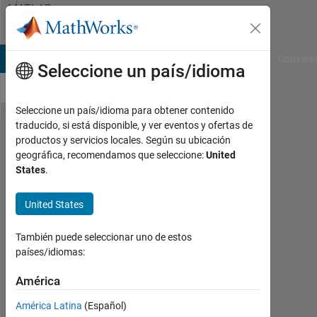
Saltar al contenido
MATLAB
Answers
B Answers
File Exchange
Cody
AI Chat Playground
Convers
Seleccione un país/idioma
Seleccione un país/idioma para obtener contenido
traducido, si está disponible, y ver eventos y ofertas de
How to
productos y servicios locales. Según su ubicación
geográfica, recomendamos que seleccione:
United
specify
States
.
the
cropping
United States
area of
También puede seleccionar uno de estos
an
países/idiomas:
image
América
with
matlab?
América Latina
(Español)