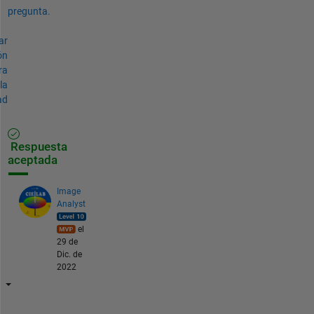
pregunta.
ar
ón
ra
la
ad
Respuesta
aceptada
Image
Analyst
el
29 de
Dic. de
2022