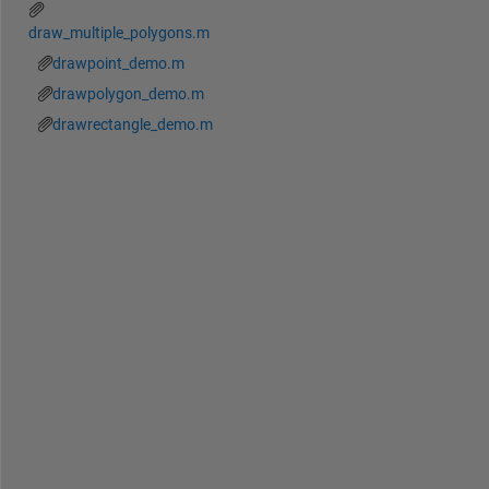
draw_multiple_polygons.m
drawpoint_demo.m
drawpolygon_demo.m
drawrectangle_demo.m
S
e
e 
t
h
e 
a
t
t
a
c
h
e