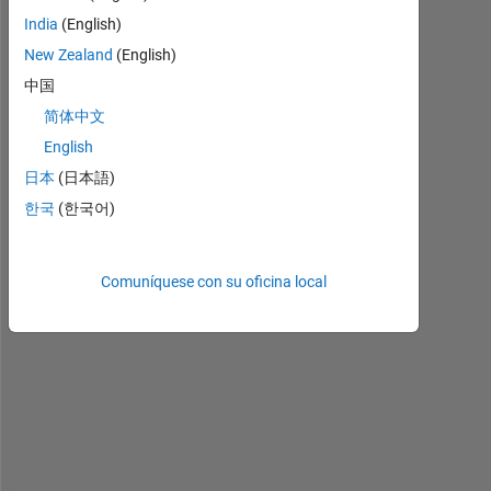
India
(English)
New Zealand
(English)
中国
简体中文
English
I 
h
日本
(日本語)
a
한국
(한국어)
v
e 
g
Comuníquese con su oficina local
o
t 
t
h
e 
g
r
a
y