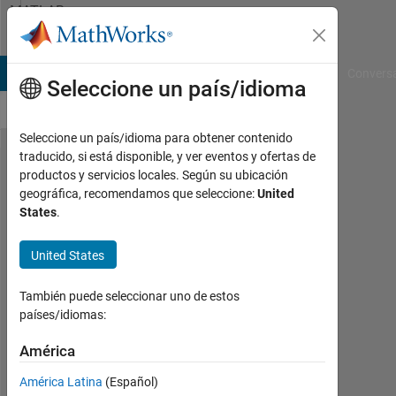
Saltar al contenido
MATLAB
Answers
B Answers
File Exchange
Cody
AI Chat Playground
Convers
Seleccione un país/idioma
Seleccione un país/idioma para obtener contenido
traducido, si está disponible, y ver eventos y ofertas de
How to
productos y servicios locales. Según su ubicación
geográfica, recomendamos que seleccione:
United
remove
States
.
rows in
table?
United States
También puede seleccionar uno de estos
Adrian
países/idiomas:
Kleffler
8
América
Mayo
2023
América Latina
(Español)