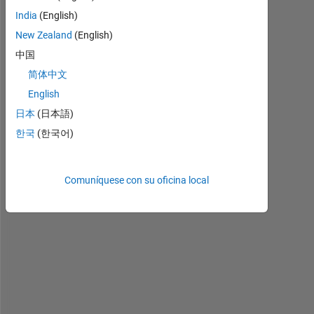
l
India
(English)
o
New Zealand
(English)
, 
I 
中国
n
简体中文
e
English
e
d 
日本
(日本語)
t
한국
(한국어)
o 
r
e
Comuníquese con su oficina local
m
o
v
e 
m
u
l
t
i