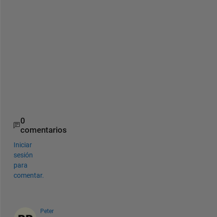
            rowsToDelete(k2) = true;
end
end
end
% Delete the rows we need to
LabelData(rowsToDelete, :) = [];
% Uloženie upravenej tabuľky
save(
'LabelData.mat'
, 
'LabelData'
);
0
comentarios
Iniciar
sesión
para
comentar.
Peter