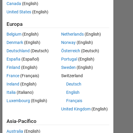
2
Canada
(English)
Respuestas
United States
(English)
Actualizado
Europa
a las 5 Jun.
Belgium
(English)
Netherlands
(English)
2023
7 Visualizaciones
Denmark
(English)
Norway
(English)
(30 días)
Deutschland
(Deutsch)
Österreich
(Deutsch)
España
(Español)
Portugal
(English)
Finland
(English)
Sweden
(English)
Mostrar
comentarios
France
(Français)
Switzerland
más
Ireland
(English)
Deutsch
antiguos
Italia
(Italiano)
English
Luxembourg
(English)
Français
United Kingdom
(English)
H
Asia-Pacífico
e
l
Australia
(English)