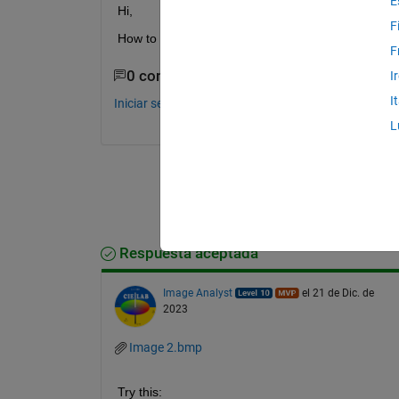
E
Hi,
F
How to measure the length of the continous portio
F
0 comentarios
I
I
Iniciar sesión para comentar.
L
Respuesta aceptada
Image Analyst
el 21 de Dic. de
2023
Image 2.bmp
Try this: