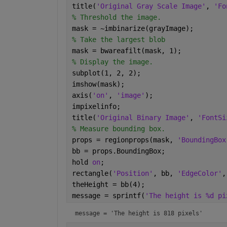
title(
'Original Gray Scale Image'
, 
'Fo
% Threshold the image.
mask = ~imbinarize(grayImage);
% Take the largest blob
mask = bwareafilt(mask, 1);
% Display the image.
subplot(1, 2, 2);
imshow(mask);
axis(
'on'
, 
'image'
);
impixelinfo;
title(
'Original Binary Image'
, 
'FontSi
% Measure bounding box.
props = regionprops(mask, 
'BoundingBox
bb = props.BoundingBox;
hold 
on
;
rectangle(
'Position'
, bb, 
'EdgeColor'
,
theHeight = bb(4);
message = sprintf(
'The height is %d pi
message = 
'The height is 818 pixels'