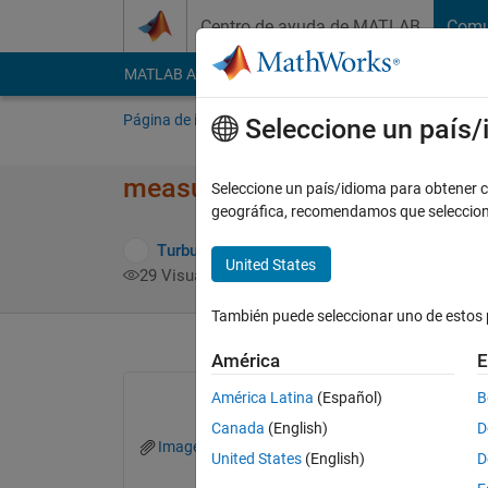
Saltar al contenido
Centro de ayuda de MATLAB
Comu
MATLAB Answers
File Exchange
Cody
AI Cha
Página de inicio
Preguntar
Responder
E
Seleccione un país
measure the length in the ima
Seleccione un país/idioma para obtener co
geográfica, recomendamos que seleccio
Turbulence Analysis
21 Dic. 2023
1 Respu
United States
29 Visualizaciones (30 días)
También puede seleccionar uno de estos 
América
E
América Latina
(Español)
B
Canada
(English)
D
Image 2.bmp
image.png
United States
(English)
D