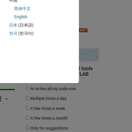
中国
Turbulence Analysis
简体中文
el 21 de Dic. de 2023
English
Aceptada:
日本
(日本語)
Image Analyst
한국
(한국어)
pregunta.
actividad