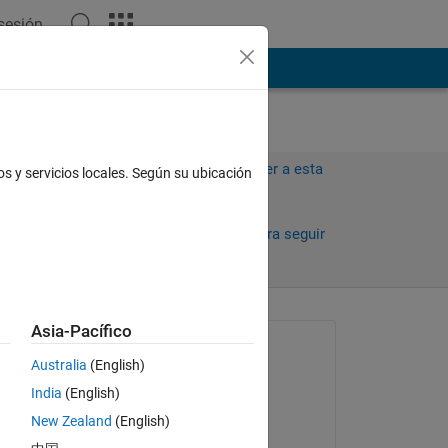
 sesión
ión
Más
Iniciar sesión para responder a esta
os y servicios locales. Según su ubicación
pregunta.
Compartir
Iniciar sesión para seguir
la actividad
Asia-Pacífico
Preguntada:
Australia
(English)
Turbulence Analysis
India
(English)
el 21 de Dic. de 2023
New Zealand
(English)
Comentada: