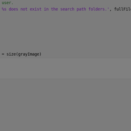
 user.
 %s does not exist in the search path folders.'
, fullFil
 = size(grayImage)