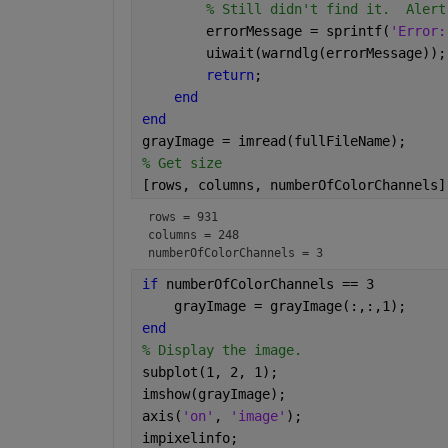
% Still didn't find it.  Alert
        errorMessage = sprintf(
'Error:
        uiwait(warndlg(errorMessage));
return
;
end
end
grayImage = imread(fullFileName);
% Get size
[rows, columns, numberOfColorChannels]
rows = 931
columns = 248
numberOfColorChannels = 3
if 
numberOfColorChannels == 3
    grayImage = grayImage(:,:,1);
end
% Display the image.
subplot(1, 2, 1);
imshow(grayImage);
axis(
'on'
, 
'image'
);
impixelinfo;