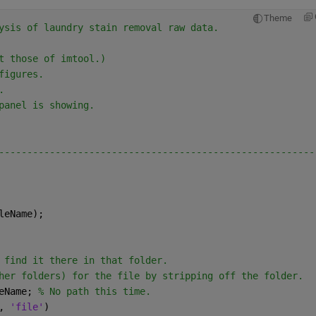
Theme
ysis of laundry stain removal raw data.
t those of imtool.)
figures.
.
panel is showing.
--------------------------------------------------------
leName);
 find it there in that folder.
her folders) for the file by stripping off the folder.
eName; 
% No path this time.
, 
'file'
)