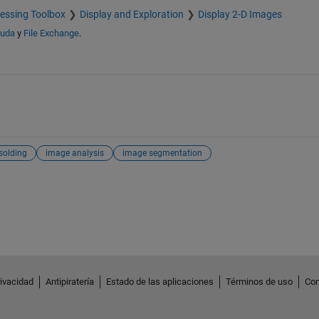
essing Toolbox
Display and Exploration
Display 2-D Images
yuda
y
File Exchange
.
solding
image analysis
image segmentation
rivacidad
Antipiratería
Estado de las aplicaciones
Términos de uso
Con