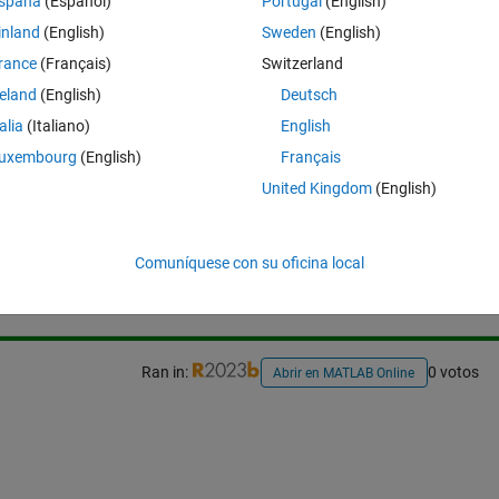
spaña
(Español)
Portugal
(English)
inland
(English)
Sweden
(English)
n of the object shown in the image?
rance
(Français)
Switzerland
reland
(English)
Deutsch
talia
(Italiano)
English
uxembourg
(English)
Français
United Kingdom
(English)
Iniciar sesión para responder a esta 
Comuníquese con su oficina local
Compartir
Iniciar sesión para seguir la 
Ran in:
0 votos
Abrir en MATLAB Online