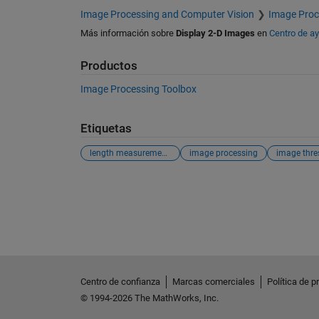
Image Processing and Computer Vision
Image Proc
Más información sobre
Display 2-D Images
en
Centro de a
Productos
Image Processing Toolbox
Etiquetas
length measurement in image
image processing
image thre
Ver también
Centro de confianza
Marcas comerciales
Política de p
© 1994-2026 The MathWorks, Inc.