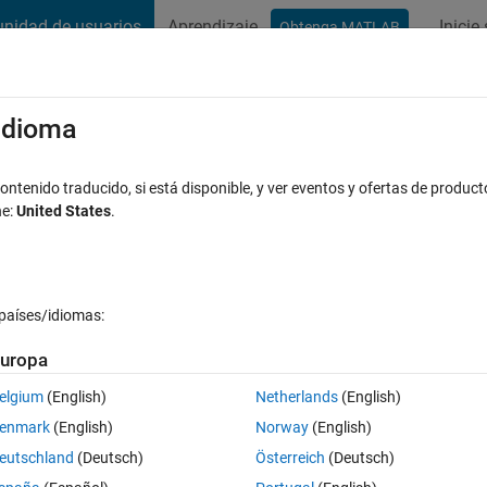
nidad de usuarios
Aprendizaje
Inicie
Obtenga MATLAB
t Playground
Conversaciones
Competiciones
Blogs
Publicac
xaminar
Preguntas frecuentes sobre MATLAB
Más
/idioma
ge
ntenido traducido, si está disponible, y ver eventos y ofertas de product
ne:
United States
.
Respuesta aceptada
Actualizado a las 21 Dic. 2023
esta
países/idiomas:
uropa
elgium
(English)
Netherlands
(English)
0 votos
enmark
(English)
Norway
(English)
eutschland
(Deutsch)
Österreich
(Deutsch)