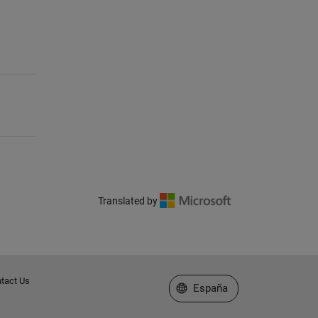
Translated by
tact Us
Seleccione un país/idioma
España