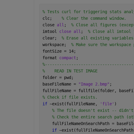
% Tests curl for triggering stats anal
clc;    
% Clear the command window.
close 
all
;  
% Close all figures (excep
imtool 
close all
;  
% Close all imtool 
clear;  
% Erase all existing variables
workspace;  
% Make sure the workspace 
fontSize = 14;
format 
compact
;
%-------------------------------------
%    READ IN TEST IMAGE
folder = pwd;
baseFileName = 
"Image 2.bmp"
;
fullFileName = fullfile(folder, baseFi
% Check if file exists.
if 
~exist(fullFileName, 
'file'
)
% The file doesn't exist -- didn't
% Check the entire search path (ot
    fullFileNameOnSearchPath = baseFil
if 
~exist(fullFileNameOnSearchPath