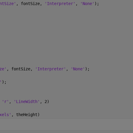
ntSize'
, fontSize, 
'Interpreter'
, 
'None'
);
ze'
, fontSize, 
'Interpreter'
, 
'None'
);
'
);
 
'r'
, 
'LineWidth'
, 2)
xels'
, theHeight)