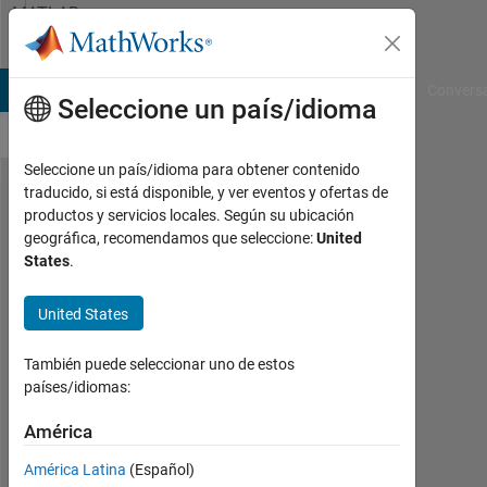
Saltar al contenido
MATLAB
Answers
B Answers
File Exchange
Cody
AI Chat Playground
Convers
Seleccione un país/idioma
Seleccione un país/idioma para obtener contenido
traducido, si está disponible, y ver eventos y ofertas de
How to
productos y servicios locales. Según su ubicación
geográfica, recomendamos que seleccione:
United
automate
States
.
creating
separate
United States
timetables?
También puede seleccionar uno de estos
países/idiomas:
Ahmed
América
4
Mzo.
América Latina
(Español)
2025