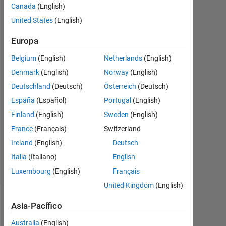
R2014a?
Canada
(English)
United States
(English)
Subhasree
Europa
Chatterjee
22
Belgium
(English)
Netherlands
(English)
Mayo
Denmark
(English)
Norway
(English)
2016
Deutschland
(Deutsch)
Österreich
(Deutsch)
3
España
(Español)
Portugal
(English)
Respuestas
Finland
(English)
Sweden
(English)
Actualizado
France
(Français)
Switzerland
a las 16
Ireland
(English)
Deutsch
Dic. 2024
Italia
(Italiano)
English
37 Visualizaciones
(30 días)
Luxembourg
(English)
Français
United Kingdom
(English)
Asia-Pacífico
Australia
(English)