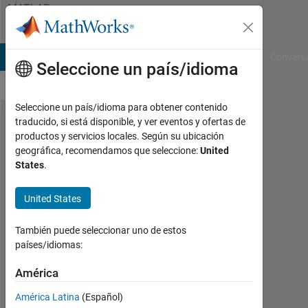
Saltar al contenido
MATLAB
Answers
B Answers
File Exchange
Cody
AI Chat Playground
Convers
Seleccione un país/idioma
Seleccione un país/idioma para obtener contenido
traducido, si está disponible, y ver eventos y ofertas de
How can
productos y servicios locales. Según su ubicación
geográfica, recomendamos que seleccione:
United
I
States
.
download
older
United States
versions
También puede seleccionar uno de estos
of
países/idiomas:
MATLAB
América
like
R2012a,
América Latina
(Español)